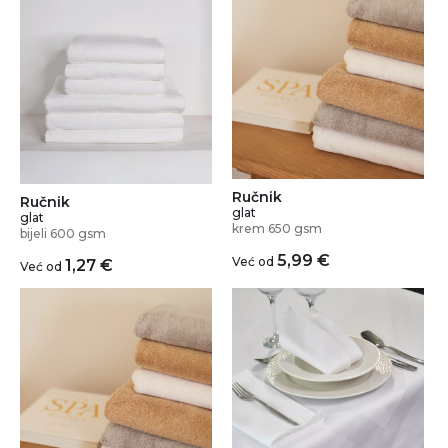
Ručnik
Ručnik
glat
glat
krem 650 gsm
bijeli 600 gsm
5,99
€
Već od
1,27
€
Već od