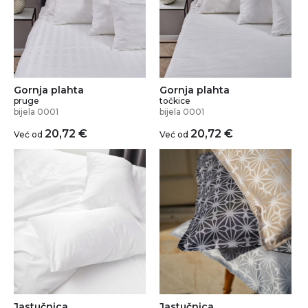
Gornja plahta
Gornja plahta
pruge
točkice
bijela 0001
bijela 0001
20,72
€
20,72
€
Već od
Već od
Jastučnica
Jastučnica