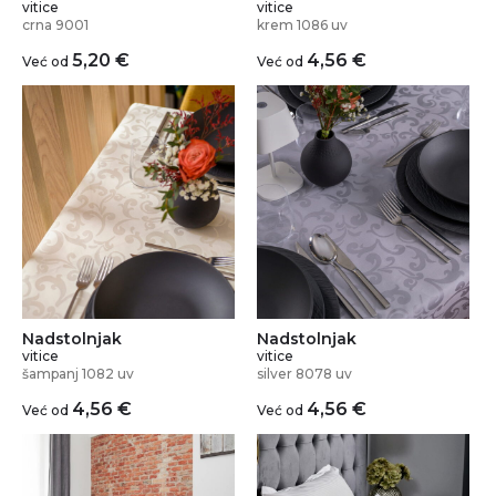
vitice
vitice
crna 9001
krem 1086 uv
5,20
€
4,56
€
Već od
Već od
Nadstolnjak
Nadstolnjak
vitice
vitice
šampanj 1082 uv
silver 8078 uv
4,56
€
4,56
€
Već od
Već od