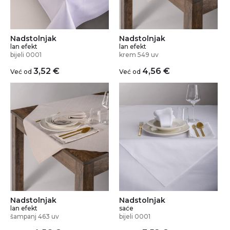
Nadstolnjak
Nadstolnjak
lan efekt
lan efekt
bijeli 0001
krem 549 uv
3,52
€
4,56
€
Već od
Već od
Nadstolnjak
Nadstolnjak
lan efekt
saće
šampanj 463 uv
bijeli 0001