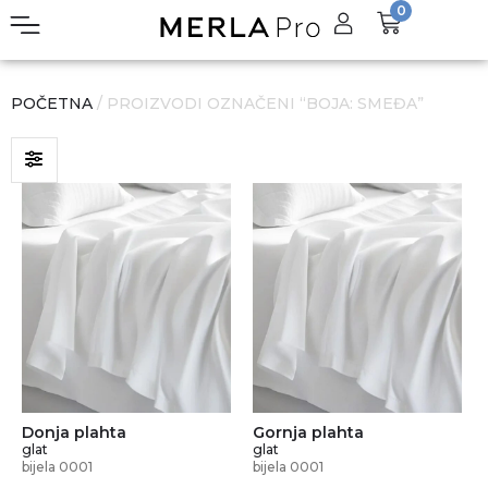
0
POČETNA
/ PROIZVODI OZNAČENI “BOJA: SMEĐA”
Donja plahta
Gornja plahta
glat
glat
bijela 0001
bijela 0001