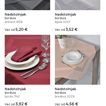
Nadstolnjak
Nadstolnjak
bordura
bordura
antracit 8158
bijela 0001
5,20
€
3,52
€
Već od
Već od
Nadstolnjak
Nadstolnjak
bordura
bordura
bordo 3141
breskva 2029
3,92
€
4,56
€
Već od
Već od