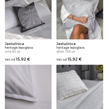
Jastučnica
Jastučnica
heritage lepoglava
heritage lepoglava
crna 82 uv
silver 705 uv
15,92
€
15,92
€
Već od
Već od