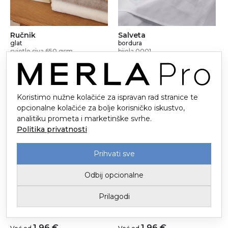
Ručnik
Salveta
glat
bordura
svjetlo siva 650 gsm
bijela 0001
5,99
€
1,24
€
Već od
Već od
Koristimo nužne kolačiće za ispravan rad stranice te
opcionalne kolačiće za bolje korisničko iskustvo,
analitiku prometa i marketinške svrhe.
Politika privatnosti
Prihvati sve
Odbij opcionalne
Salveta
Salveta
Prilagodi
bordura
bordura
bordo 718/718
crna 9001
1,96
€
1,96
€