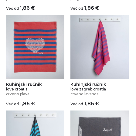
1,86
€
1,86
€
Već od
Već od
Kuhinjski ručnik
Kuhinjski ručnik
love croatia
love zagreb croatia
crveno plava
crveno lavanda
1,86
€
1,86
€
Već od
Već od