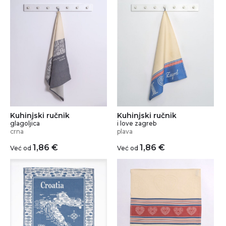
Kuhinjski ručnik
Kuhinjski ručnik
glagoljica
i love zagreb
crna
plava
1,86
€
1,86
€
Već od
Već od