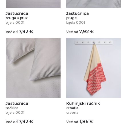
Jastučnica
Jastučnica
pruga u pruzi
pruge
bijela 0001
bijela 0001
7,92
€
7,92
€
Već od
Već od
Jastučnica
Kuhinjski ručnik
točkice
croatia
bijela 0001
crvena
7,92
€
1,86
€
Već od
Već od