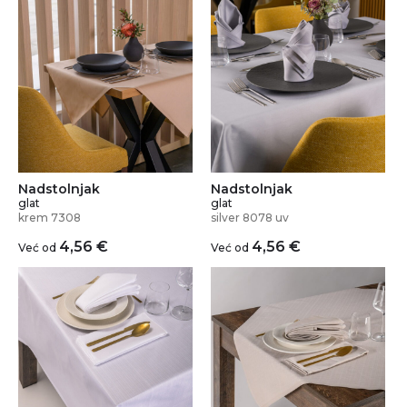
Nadstolnjak
Nadstolnjak
glat
glat
krem 7308
silver 8078 uv
4,56
€
4,56
€
Već od
Već od