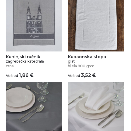
Kuhinjski ručnik
Kupaonska stopa
zagrebačka katedrala
glat
crna
bijela 800 gsm
1,86
€
3,52
€
Već od
Već od