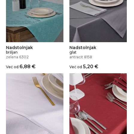
Nadstolnjak
Nadstolnjak
bršljan
glat
zelena 6302
antracit 8158
6,88
€
5,20
€
Već od
Već od