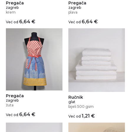
Pregača
Pregača
zagreb
zagreb
krem
plava
6,64
€
6,64
€
Već od
Već od
Pregača
Ručnik
zagreb
glat
žuta
bijeli 500 gsm
6,64
€
Već od
1,21
€
Već od