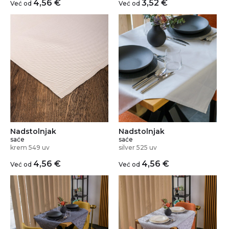
4,56
€
3,52
€
Već od
Već od
Nadstolnjak
Nadstolnjak
saće
saće
krem 549 uv
silver 525 uv
4,56
€
4,56
€
Već od
Već od