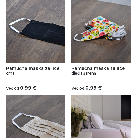
Pamučna maska za lice
Pamučna maska za lice
crna
dječja šarena
0,99
€
0,99
€
Već od
Već od