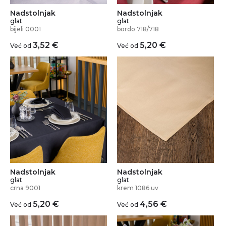
Nadstolnjak
Nadstolnjak
glat
glat
bijeli 0001
bordo 718/718
3,52
€
5,20
€
Već od
Već od
Nadstolnjak
Nadstolnjak
glat
glat
crna 9001
krem 1086 uv
5,20
€
4,56
€
Već od
Već od