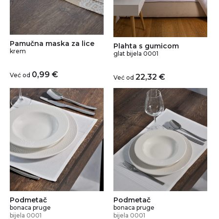
Pamučna maska za lice
Plahta s gumicom
krem
glat bijela 0001
0,99
€
Već od
22,32
€
Već od
Podmetač
Podmetač
bonaca pruge
bonaca pruge
bijela 0001
bijela 0001