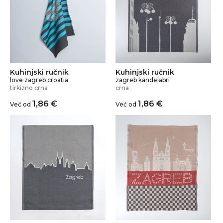
Kuhinjski ručnik
Kuhinjski ručnik
love zagreb croatia
zagreb kandelabri
tirkizno crna
crna
1,86
€
1,86
€
Već od
Već od