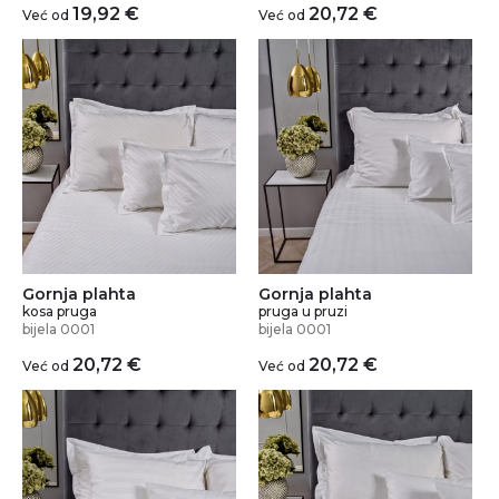
19,92
€
20,72
€
Već od
Već od
Gornja plahta
Gornja plahta
kosa pruga
pruga u pruzi
bijela 0001
bijela 0001
20,72
€
20,72
€
Već od
Već od