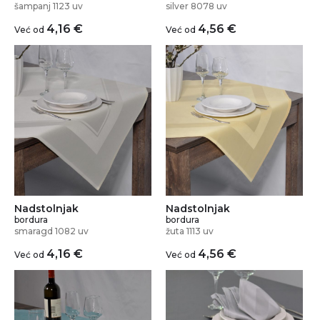
šampanj 1123 uv
silver 8078 uv
4,16
€
4,56
€
Već od
Već od
Nadstolnjak
Nadstolnjak
bordura
bordura
smaragd 1082 uv
žuta 1113 uv
4,16
€
4,56
€
Već od
Već od