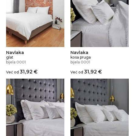
Navlaka
Navlaka
glat
kosa pruga
bijela 0001
bijela 0001
31,92
€
31,92
€
Već od
Već od