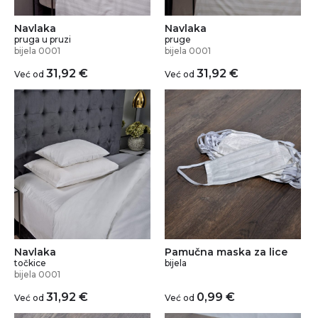
Navlaka
Navlaka
pruga u pruzi
pruge
bijela 0001
bijela 0001
31,92
€
31,92
€
Već od
Već od
Navlaka
Pamučna maska za lice
točkice
bijela
bijela 0001
31,92
€
0,99
€
Već od
Već od