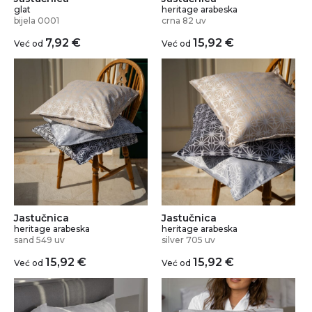
glat
heritage arabeska
bijela 0001
crna 82 uv
7,92
€
15,92
€
Već od
Već od
Jastučnica
Jastučnica
heritage arabeska
heritage arabeska
silver 705 uv
sand 549 uv
15,92
€
15,92
€
Već od
Već od