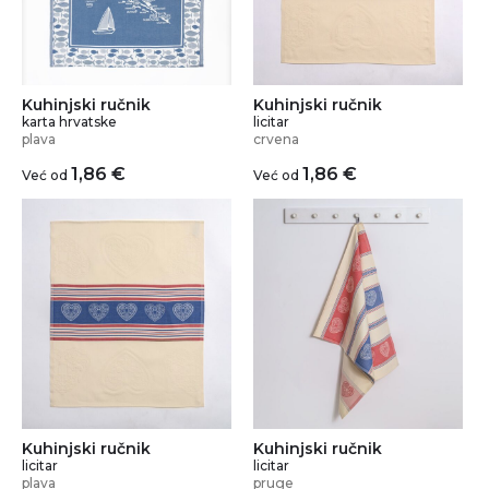
Kuhinjski ručnik
Kuhinjski ručnik
karta hrvatske
licitar
plava
crvena
1,86
€
1,86
€
Već od
Već od
Kuhinjski ručnik
Kuhinjski ručnik
licitar
licitar
plava
pruge