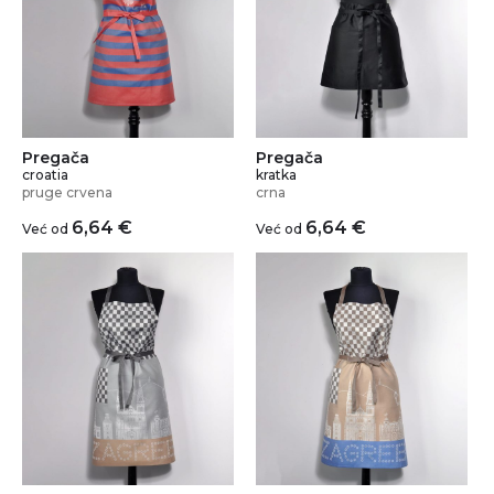
Pregača
Pregača
croatia
kratka
pruge crvena
crna
6,64
€
6,64
€
Već od
Već od