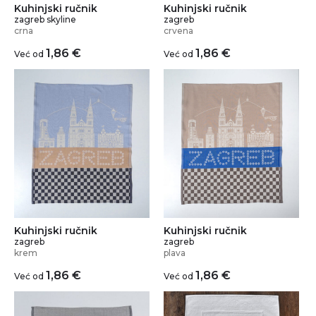
Kuhinjski ručnik
Kuhinjski ručnik
zagreb skyline
zagreb
crna
crvena
1,86
€
1,86
€
Već od
Već od
Kuhinjski ručnik
Kuhinjski ručnik
zagreb
zagreb
krem
plava
1,86
€
1,86
€
Već od
Već od