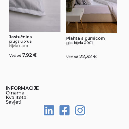
Jastučnica
Plahta s gumicom
pruga u pruzi
glat bijela 0001
bijela 0001
7,92
€
Već od
22,32
€
Već od
INFORMACIJE
O nama
Kvaliteta
Savjeti