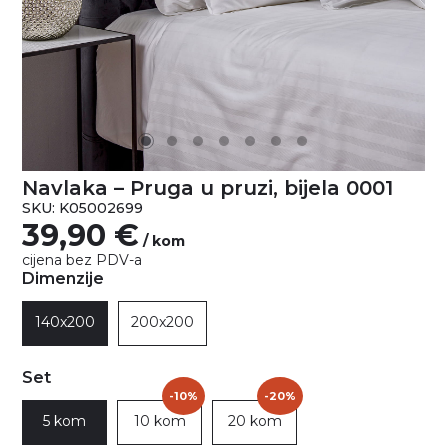
Navlaka – Pruga u pruzi, bijela 0001
SKU: K05002699
39,90
€
/ kom
cijena bez PDV-a
Dimenzije
140x200
200x200
Set
-10%
-20%
5 kom
10 kom
20 kom