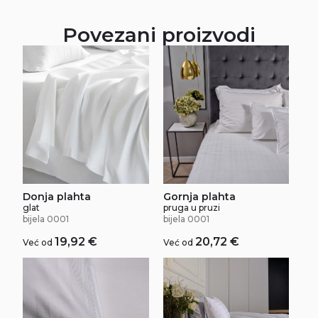
Povezani proizvodi
Donja plahta
Gornja plahta
glat
pruga u pruzi
bijela 0001
bijela 0001
19,92
€
20,72
€
Već od
Već od