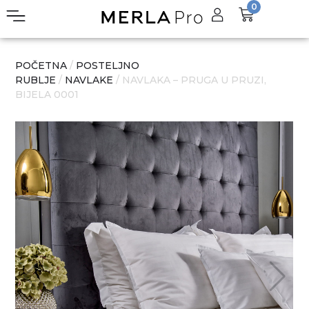
0
POČETNA
/
POSTELJNO
RUBLJE
/
NAVLAKE
/ NAVLAKA – PRUGA U PRUZI,
BIJELA 0001