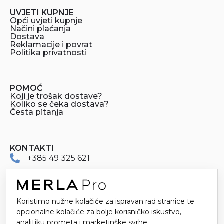
UVJETI KUPNJE
Opći uvjeti kupnje
Načini plaćanja
Dostava
Reklamacije i povrat
Politika privatnosti
POMOĆ
Koji je trošak dostave?
Koliko se čeka dostava?
Česta pitanja
KONTAKTI
+385 49 325 621
merlapro@merla.hr
Koristimo nužne kolačiće za ispravan rad stranice te
Dr. Stanka Pinjuha 16
opcionalne kolačiće za bolje korisničko iskustvo,
49214 Veliko Trgovišće
analitiku prometa i marketinške svrhe.