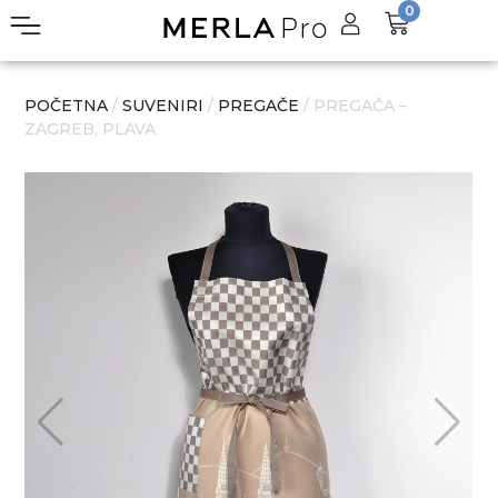
0
POČETNA
/
SUVENIRI
/
PREGAČE
/ PREGAČA –
ZAGREB, PLAVA