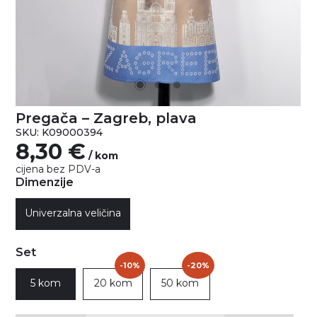
Pregača – Zagreb, plava
SKU: K09000394
8,30
€
/ kom
cijena bez PDV-a
Dimenzije
Univerzalna veličina
Set
-10%
-20%
5 kom
20 kom
50 kom