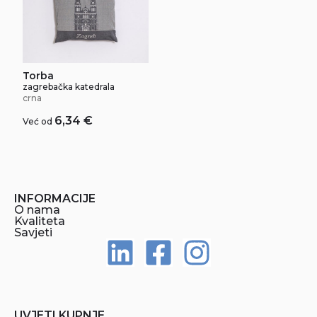
Torba
zagrebačka katedrala
crna
6,34
€
Već od
INFORMACIJE
O nama
Kvaliteta
Savjeti
UVJETI KUPNJE