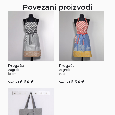
Povezani proizvodi
Pregača
Pregača
zagreb
zagreb
krem
žuta
6,64
€
6,64
€
Već od
Već od