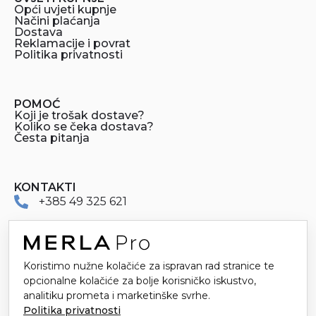
Opći uvjeti kupnje
Načini plaćanja
Dostava
Reklamacije i povrat
Politika privatnosti
POMOĆ
Koji je trošak dostave?
Koliko se čeka dostava?
Česta pitanja
KONTAKTI
+385 49 325 621
merlapro@merla.hr
Dr. Stanka Pinjuha 16
Koristimo nužne kolačiće za ispravan rad stranice te
49214 Veliko Trgovišće
opcionalne kolačiće za bolje korisničko iskustvo,
analitiku prometa i marketinške svrhe.
Politika privatnosti