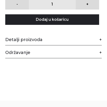
-
+
Dodaj u košaricu
Detalji proizvoda
Održavanje