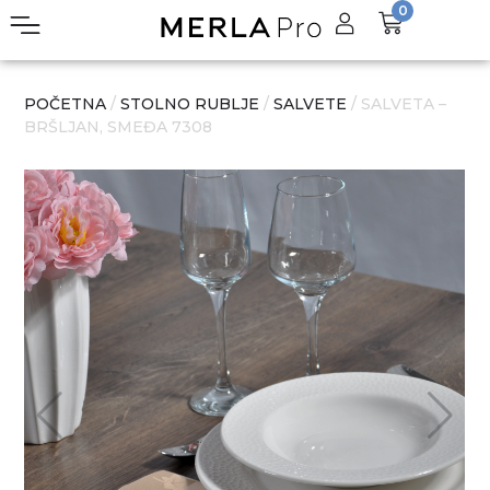
0
POČETNA
/
STOLNO RUBLJE
/
SALVETE
/ SALVETA –
BRŠLJAN, SMEĐA 7308