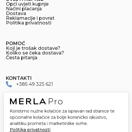
Opći uvjeti kupnje
Načini plaćanja
Dostava
Reklamacije i povrat
Politika privatnosti
POMOĆ
Koji je trošak dostave?
Koliko se čeka dostava?
Česta pitanja
KONTAKTI
+385 49 325 621
merlapro@merla.hr
Dr. Stanka Pinjuha 16
Koristimo nužne kolačiće za ispravan rad stranice te
49214 Veliko Trgovišće
opcionalne kolačiće za bolje korisničko iskustvo,
analitiku prometa i marketinške svrhe.
Politika privatnosti