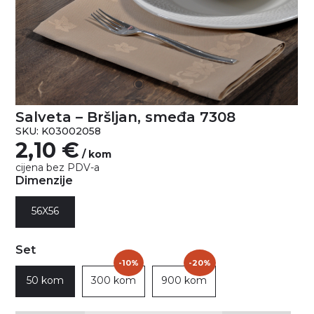
Salveta – Bršljan, smeđa 7308
SKU: K03002058
2,10
€
/ kom
cijena bez PDV-a
Dimenzije
56X56
Set
-10%
-20%
50 kom
300 kom
900 kom