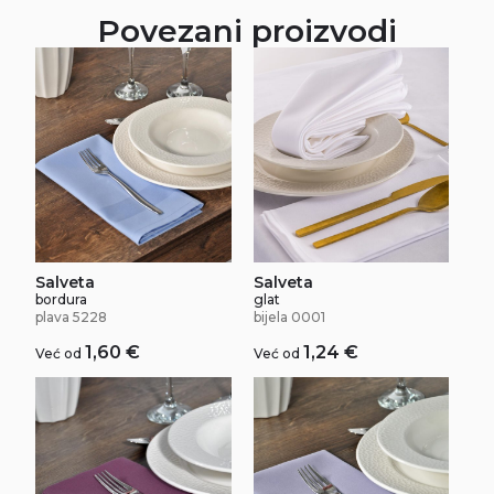
Povezani proizvodi
Salveta
Salveta
bordura
glat
plava 5228
bijela 0001
1,60
€
1,24
€
Već od
Već od