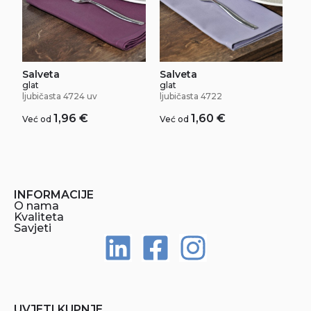
Salveta
Salveta
glat
glat
ljubičasta 4724 uv
ljubičasta 4722
1,96
€
1,60
€
Već od
Već od
INFORMACIJE
O nama
Kvaliteta
Savjeti
UVJETI KUPNJE