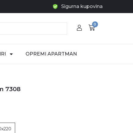
Sigurna kupovina
0
RI
OPREMI APARTMAN
em 7308
0x220