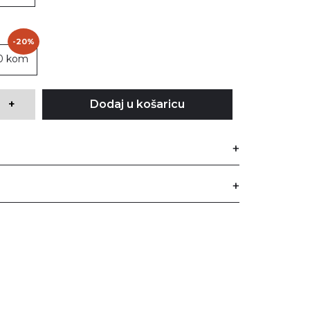
-20%
0 kom
+
Dodaj u košaricu