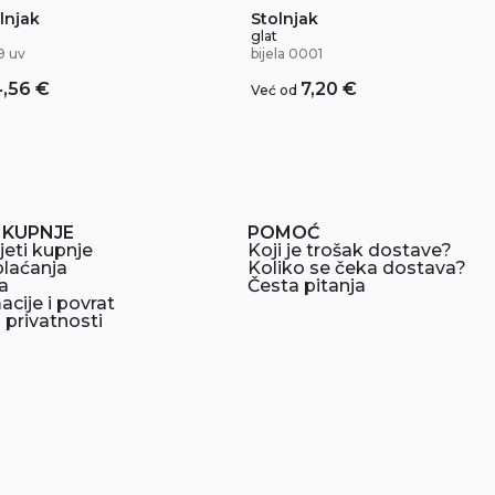
lnjak
Stolnjak
glat
9 uv
bijela 0001
4,56
€
7,20
€
Već od
 KUPNJE
POMOĆ
jeti kupnje
Koji je trošak dostave?
plaćanja
Koliko se čeka dostava?
a
Česta pitanja
cije i povrat
a privatnosti