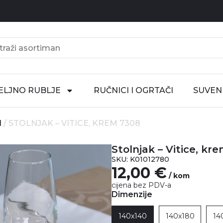
ELJNO RUBLJE
RUČNICI I OGRTAČI
SUVENI
I
/ STOLNJAK – VITICE, KREM 7308
Stolnjak – Vitice, kr
SKU: K01012780
12,00
€
/ kom
cijena bez PDV-a
Dimenzije
140x140
140x180
14