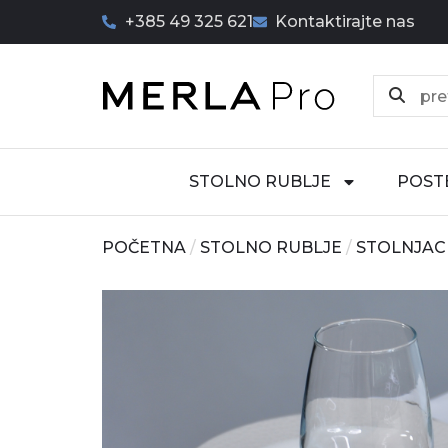
+385 49 325 621
Kontaktirajte nas
STOLNO RUBLJE
POST
POČETNA
/
STOLNO RUBLJE
/
STOLNJAC