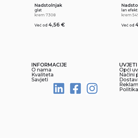
Nadstolnjak
Nadsto
glat
lan efekt
krem 7308
krem 54
4,56
€
Već od
Već od
INFORMACIJE
UVJETI
O nama
Opći uv
Kvaliteta
Načini 
Savjeti
Dostav
Reklama
Politik