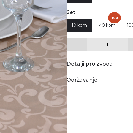
Set
-10%
10 kom
40 kom
10
-
Detalji proizvoda
Održavanje