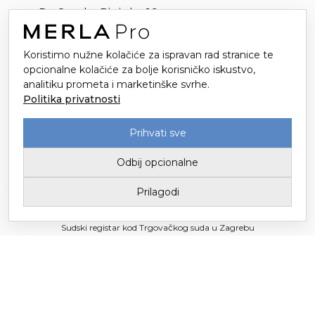
Dr. Stanka Pinjuha 16
49214 Veliko Trgovišće
Koristimo nužne kolačiće za ispravan rad stranice te
opcionalne kolačiće za bolje korisničko iskustvo,
analitiku prometa i marketinške svrhe.
Politika privatnosti
Prihvati sve
Odbij opcionalne
Prilagodi
Tvornica tekstila Trgovišće d.o.o. za proizvodnju i trgovinu / Upisano u
Sudski registar kod Trgovačkog suda u Zagrebu
Temeljni kapital 3.147.149,78 € / Uprava: Mario Popić
© Copyright – Tvornica Tekstila Trgovišće 2026