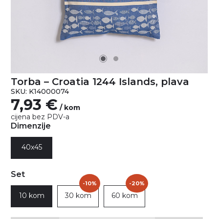
Torba – Croatia 1244 Islands, plava
SKU: K14000074
7,93
€
/ kom
cijena bez PDV-a
Dimenzije
40x45
Set
-10%
-20%
10 kom
30 kom
60 kom