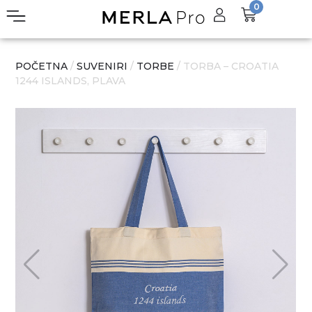
0
POČETNA
/
SUVENIRI
/
TORBE
/ TORBA – CROATIA
1244 ISLANDS, PLAVA