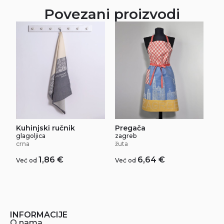
Povezani proizvodi
Kuhinjski ručnik
Pregača
glagoljica
zagreb
crna
žuta
1,86
€
6,64
€
Već od
Već od
INFORMACIJE
O nama