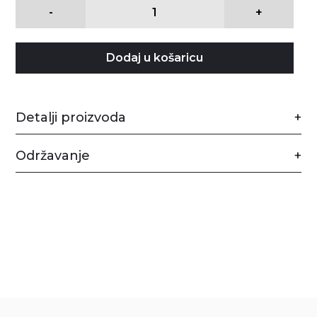
-
+
Dodaj u košaricu
Detalji proizvoda
Održavanje