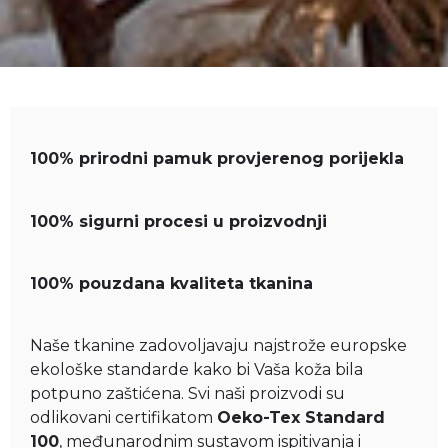
100% prirodni pamuk provjerenog porijekla
100% sigurni procesi u proizvodnji
100% pouzdana kvaliteta tkanina
Naše tkanine zadovoljavaju najstrože europske
ekološke standarde kako bi Vaša koža bila
potpuno zaštićena. Svi naši proizvodi su
odlikovani certifikatom
Oeko-Tex Standard
100
, međunarodnim sustavom ispitivanja i