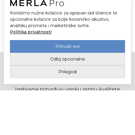
Koristimo nužne kolačiće za ispravan rad stranice te
opcionalne kolačiće za bolje korisničko iskustvo,
analitiku prometa i marketinške svrhe.
Politika privatnosti
Prihvati sve
Odbij opcionalne
Sveučilište u Zagrebu – Tekstilno
Prilagodi
tehnološki fakultet
Ispitivanja potvrđuju visoku razinu kvalitete