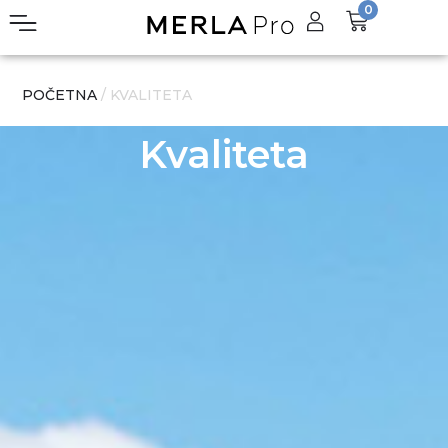
0
POČETNA
/ KVALITETA
Kvaliteta