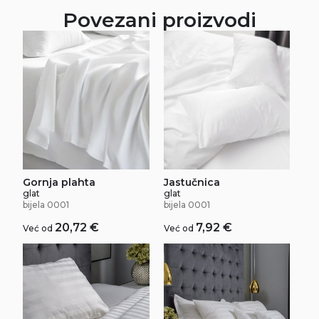
Povezani proizvodi
Gornja plahta
Jastučnica
glat
glat
bijela 0001
bijela 0001
20,72
€
7,92
€
Već od
Već od