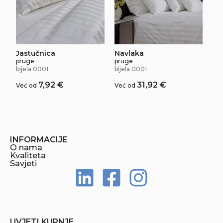
Jastučnica
Navlaka
pruge
pruge
bijela 0001
bijela 0001
7,92
€
31,92
€
Već od
Već od
INFORMACIJE
O nama
Kvaliteta
Savjeti
UVJETI KUPNJE