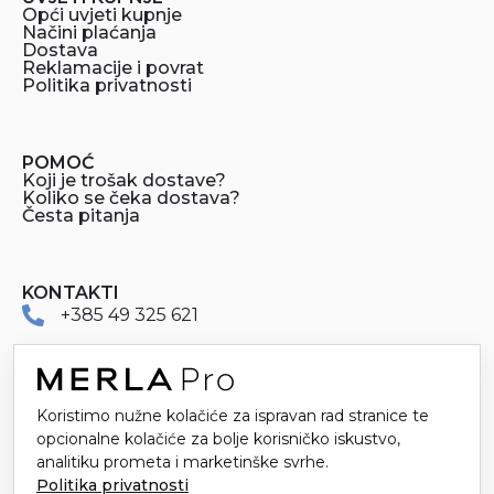
Opći uvjeti kupnje
Načini plaćanja
Dostava
Reklamacije i povrat
Politika privatnosti
POMOĆ
Koji je trošak dostave?
Koliko se čeka dostava?
Česta pitanja
KONTAKTI
+385 49 325 621
merlapro@merla.hr
Dr. Stanka Pinjuha 16
Koristimo nužne kolačiće za ispravan rad stranice te
49214 Veliko Trgovišće
opcionalne kolačiće za bolje korisničko iskustvo,
analitiku prometa i marketinške svrhe.
Politika privatnosti