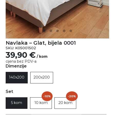
Navlaka – Glat, bijela 0001
SKU: K05001502
39,90
€
/ kom
cijena bez PDV-a
Dimenzije
140x200
200x200
Set
-10%
-20%
5 kom
10 kom
20 kom