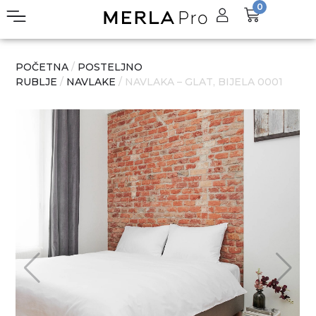
0
POČETNA
/
POSTELJNO
RUBLJE
/
NAVLAKE
/ NAVLAKA – GLAT, BIJELA 0001