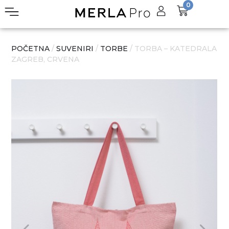
0
POČETNA
/
SUVENIRI
/
TORBE
/ TORBA – KATEDRALA
ZAGREB, CRVENA