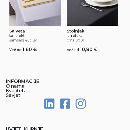
Salveta
Stolnjak
lan efekt
lan efekt
šampanj 463 uv
crna 9001
1,60
€
10,80
€
Već od
Već od
INFORMACIJE
O nama
Kvaliteta
Savjeti
UVJETI KUPNJE