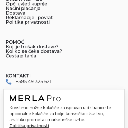
Opći uvjeti kupnje
Načini plaćanja
Dostava
Reklamacije i povrat
Politika privatnosti
POMOĆ
Koji je trošak dostave?
Koliko se čeka dostava?
Česta pitanja
KONTAKTI
+385 49 325 621
merlapro@merla.hr
Dr. Stanka Pinjuha 16
Koristimo nužne kolačiće za ispravan rad stranice te
49214 Veliko Trgovišće
opcionalne kolačiće za bolje korisničko iskustvo,
analitiku prometa i marketinške svrhe.
Politika privatnosti