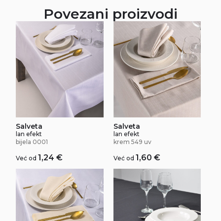
Povezani proizvodi
Salveta
Salveta
lan efekt
lan efekt
bijela 0001
krem 549 uv
1,24
€
1,60
€
Već od
Već od