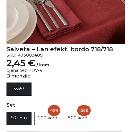
Salveta – Lan efekt, bordo 718/718
SKU: K03003409
2,45
€
/ kom
cijena bez PDV-a
Dimenzije
53x53
Set
-10%
-20%
50 kom
200 kom
800 kom