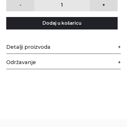
-
+
Dodaj u košaricu
Detalji proizvoda
Održavanje