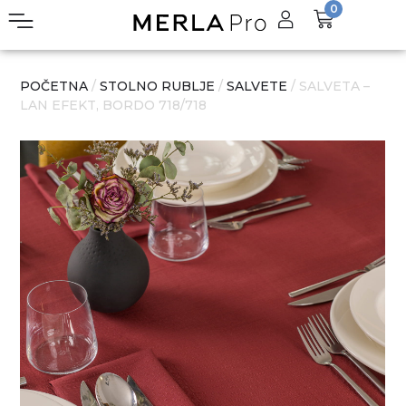
0
POČETNA
/
STOLNO RUBLJE
/
SALVETE
/ SALVETA –
LAN EFEKT, BORDO 718/718