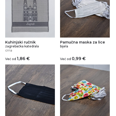
Kuhinjski ručnik
Pamučna maska za lice
zagrebačka katedrala
bijela
crna
1,86
€
0,99
€
Već od
Već od