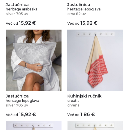
Jastučnica
Jastučnica
heritage arabeska
heritage lepoglava
silver 705 uv
crna 82 uv
15,92
€
15,92
€
Već od
Već od
Jastučnica
Kuhinjski ručnik
heritage lepoglava
croatia
silver 705 uv
crvena
15,92
€
1,86
€
Već od
Već od