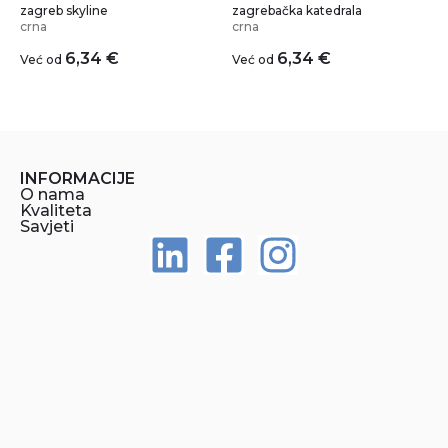
zagreb skyline
zagrebačka katedrala
crna
crna
6,34
€
6,34
€
Već od
Već od
INFORMACIJE
O nama
Kvaliteta
Savjeti