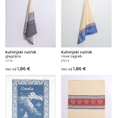
Kuhinjski ručnik
Kuhinjski ručnik
glagoljica
i love zagreb
crna
plava
1,86
€
1,86
€
Već od
Već od