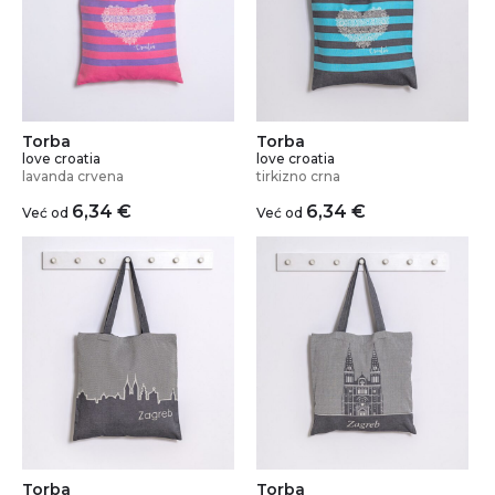
Torba
Torba
love croatia
love croatia
lavanda crvena
tirkizno crna
6,34
€
6,34
€
Već od
Već od
Torba
Torba