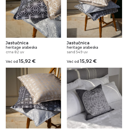
Jastučnica
Jastučnica
heritage arabeska
heritage arabeska
crna 82 uv
sand 549 uv
15,92
€
15,92
€
Već od
Već od