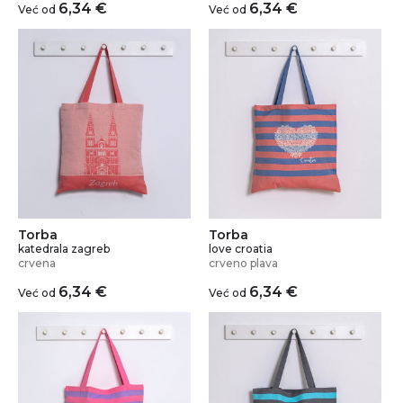
6,34
€
6,34
€
Već od
Već od
Torba
Torba
katedrala zagreb
love croatia
crvena
crveno plava
6,34
€
6,34
€
Već od
Već od