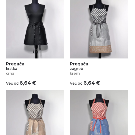
Pregača
Pregača
kratka
zagreb
crna
krem
6,64
€
6,64
€
Već od
Već od