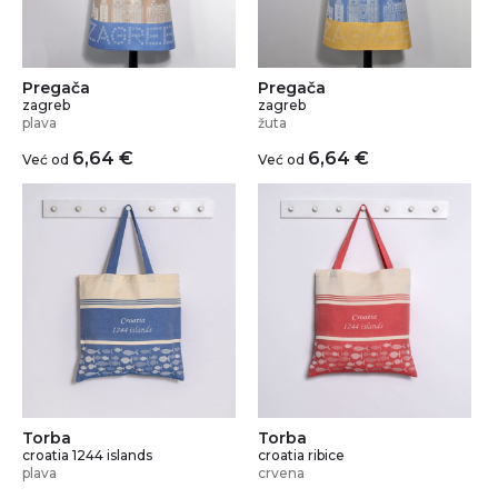
Pregača
Pregača
zagreb
zagreb
plava
žuta
6,64
€
6,64
€
Već od
Već od
Torba
Torba
croatia 1244 islands
croatia ribice
plava
crvena