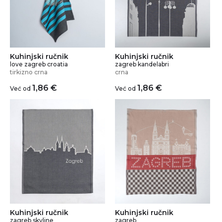
Kuhinjski ručnik
Kuhinjski ručnik
love zagreb croatia
zagreb kandelabri
tirkizno crna
crna
1,86
€
1,86
€
Već od
Već od
Kuhinjski ručnik
Kuhinjski ručnik
zagreb skyline
zagreb