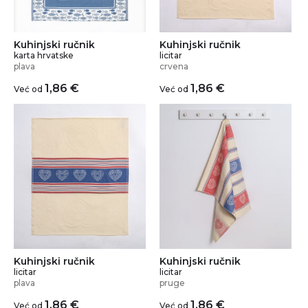
Kuhinjski ručnik
Kuhinjski ručnik
karta hrvatske
licitar
plava
crvena
1,86
€
1,86
€
Već od
Već od
Kuhinjski ručnik
Kuhinjski ručnik
licitar
licitar
plava
pruge
1,86
€
1,86
€
Već od
Već od