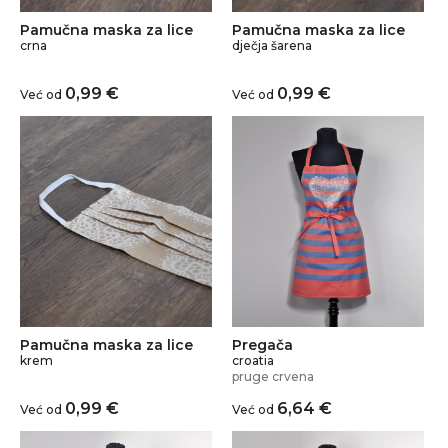
Pamučna maska za lice
Pamučna maska za lice
crna
dječja šarena
0,99
€
0,99
€
Već od
Već od
Pamučna maska za lice
Pregača
krem
croatia
pruge crvena
0,99
€
6,64
€
Već od
Već od