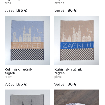
crna
crvena
1,86
€
1,86
€
Već od
Već od
Kuhinjski ručnik
Kuhinjski ručnik
zagreb
zagreb
krem
plava
1,86
€
1,86
€
Već od
Već od