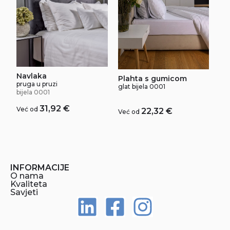
Navlaka
Plahta s gumicom
pruga u pruzi
glat bijela 0001
bijela 0001
31,92
€
Već od
22,32
€
Već od
INFORMACIJE
O nama
Kvaliteta
Savjeti