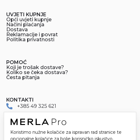
UVJETI KUPNJE
Opći uvjeti kupnje
Načini plaćanja
Dostava
Reklamacije i povrat
Politika privatnosti
POMOĆ
Koji je trošak dostave?
Koliko se čeka dostava?
Česta pitanja
KONTAKTI
+385 49 325 621
merlapro@merla.hr
Koristimo nužne kolačiće za ispravan rad stranice te
Dr. Stanka Pinjuha 16
opcionalne kolačiće za bolje korisničko iskustvo,