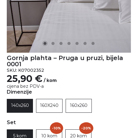
Gornja plahta – Pruga u pruzi, bijela
0001
SKU: K07002352
25,90
€
/ kom
cijena bez PDV-a
Dimenzije
140x260
160X240
160x260
Set
-10%
-20%
5 kom
10 kom
20 kom