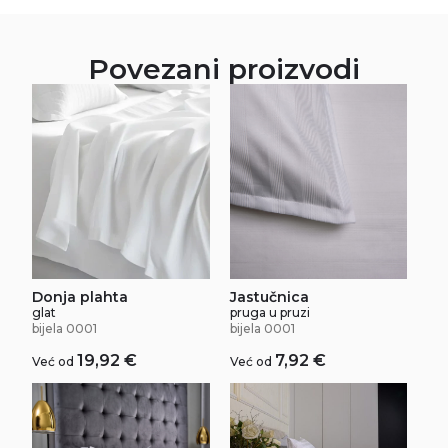
Povezani proizvodi
Donja plahta
Jastučnica
glat
pruga u pruzi
bijela 0001
bijela 0001
19,92
€
7,92
€
Već od
Već od