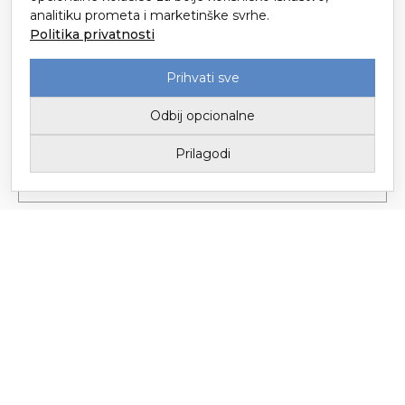
49214 Veliko Trgovišće
analitiku prometa i marketinške svrhe.
Politika privatnosti
Prihvati sve
Odbij opcionalne
Prilagodi
Tvornica tekstila Trgovišće d.o.o. za proizvodnju i trgovinu / Upisano u
Sudski registar kod Trgovačkog suda u Zagrebu
Temeljni kapital 3.147.149,78 € / Uprava: Mario Popić
© Copyright – Tvornica Tekstila Trgovišće 2026