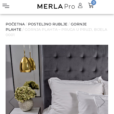
0
POČETNA
/
POSTELJNO RUBLJE
/
GORNJE
PLAHTE
/ GORNJA PLAHTA – PRUGA U PRUZI, BIJELA
0001