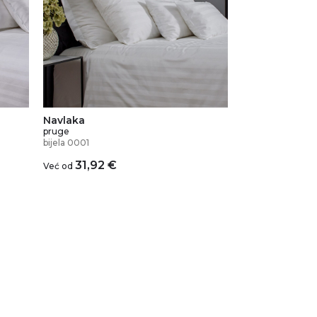
Navlaka
pruge
bijela 0001
31,92
€
Već od