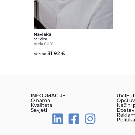
Navlaka
točkice
bijela 0001
31,92
€
Već od
INFORMACIJE
UVJETI
O nama
Opći uv
Kvaliteta
Načini 
Savjeti
Dostav
Reklama
Politik