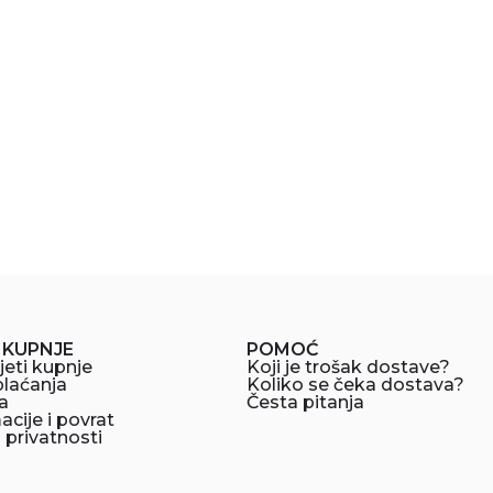
 KUPNJE
POMOĆ
jeti kupnje
Koji je trošak dostave?
plaćanja
Koliko se čeka dostava?
a
Česta pitanja
cije i povrat
a privatnosti