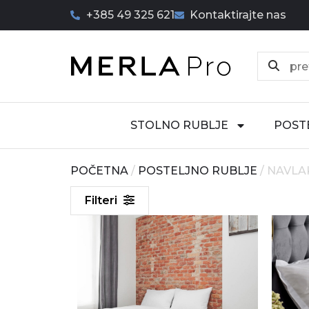
+385 49 325 621
Kontaktirajte nas
STOLNO RUBLJE
POST
POČETNA
/
POSTELJNO RUBLJE
/ NAVLA
Filteri