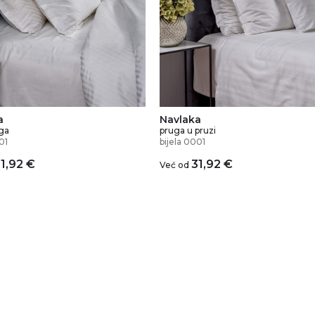
a
Navlaka
ga
pruga u pruzi
01
bijela 0001
1,92
€
31,92
€
Već od