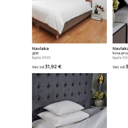
Navlaka
Navlak
glat
kosa pru
bijela 0001
bijela 00
31,92
€
3
Već od
Već od