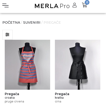
0
POČETNA
/
SUVENIRI
/ PREGAČE
Pregača
Pregača
croatia
kratka
pruge crvena
crna