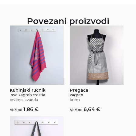
Povezani proizvodi
Kuhinjski ručnik
Pregača
love zagreb croatia
zagreb
crveno lavanda
krem
1,86
€
6,64
€
Već od
Već od