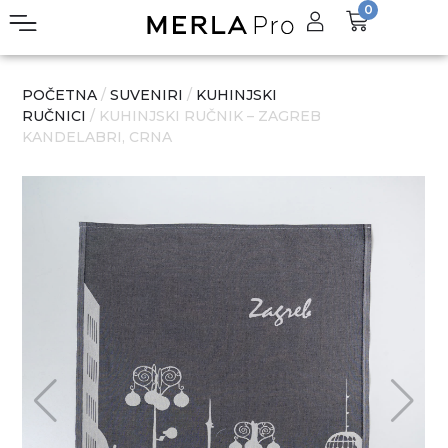
0
POČETNA
/
SUVENIRI
/
KUHINJSKI
RUČNICI
/ KUHINJSKI RUČNIK – ZAGREB
KANDELABRI, CRNA