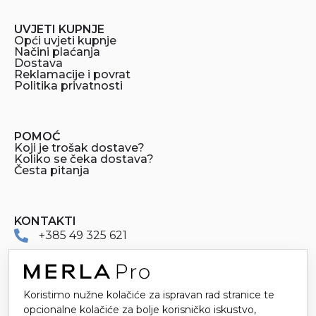
UVJETI KUPNJE
Opći uvjeti kupnje
Načini plaćanja
Dostava
Reklamacije i povrat
Politika privatnosti
POMOĆ
Koji je trošak dostave?
Koliko se čeka dostava?
Česta pitanja
KONTAKTI
+385 49 325 621
merlapro@merla.hr
Koristimo nužne kolačiće za ispravan rad stranice te
Dr. Stanka Pinjuha 16
opcionalne kolačiće za bolje korisničko iskustvo,
49214 Veliko Trgovišće