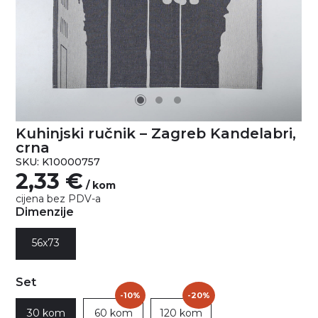
Kuhinjski ručnik – Zagreb Kandelabri,
crna
SKU: K10000757
2,33
€
/ kom
cijena bez PDV-a
Dimenzije
56x73
Set
-10%
-20%
30 kom
60 kom
120 kom