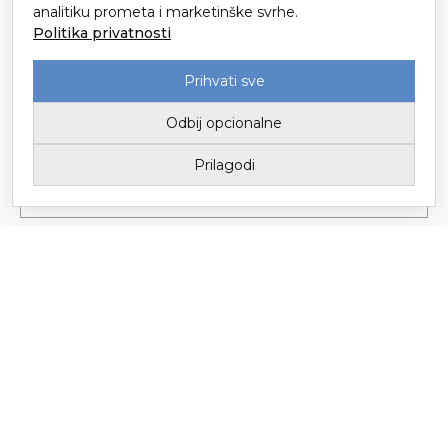
analitiku prometa i marketinške svrhe.
Politika privatnosti
Prihvati sve
Odbij opcionalne
Prilagodi
Tvornica tekstila Trgovišće d.o.o. za proizvodnju i trgovinu / Upisano u
Sudski registar kod Trgovačkog suda u Zagrebu
Temeljni kapital 3.147.149,78 € / Uprava: Mario Popić
© Copyright – Tvornica Tekstila Trgovišće 2026