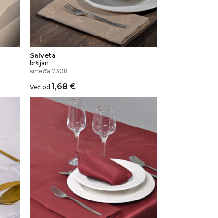
Salveta
bršljan
smeđa 7308
1,68
€
Već od