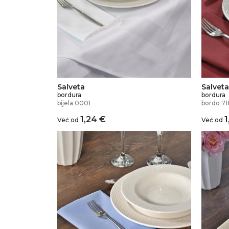
Salveta
Salveta
bordura
bordura
bijela 0001
bordo 71
1,24
€
1
Već od
Već od