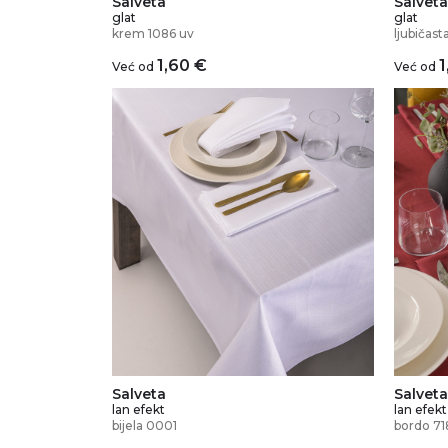
Salveta
Salveta
glat
glat
krem 1086 uv
ljubičast
1,60
€
1
Već od
Već od
Salveta
Salveta
lan efekt
lan efekt
bijela 0001
bordo 71