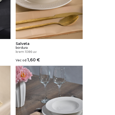
Salveta
bordura
krem 1086 uv
1,60
€
Već od