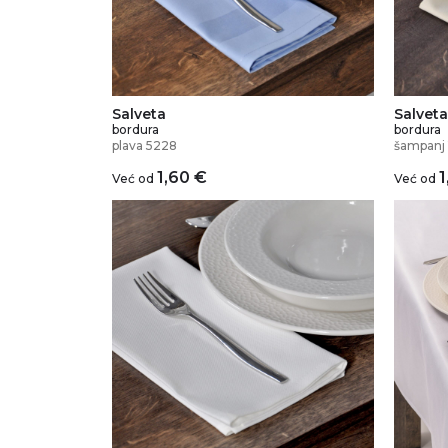
Salveta
Salveta
bordura
bordura
plava 5228
šampanj 
1,60
€
1
Već od
Već od