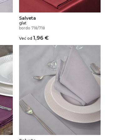
Salveta
glat
bordo 718/718
1,96
€
Već od