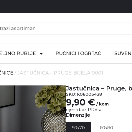
ELJNO RUBLJE
RUČNICI I OGRTAČI
SUVENI
ČNICE
/ JASTUČNICA – PRUGE, BIJELA 0001
Jastučnica – Pruge, b
SKU: K06003438
9,90
€
/ kom
cijena bez PDV-a
Dimenzije
50x70
60x80