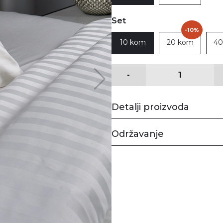
Set
-10%
10 kom
20 kom
40
-
Detalji proizvoda
Održavanje