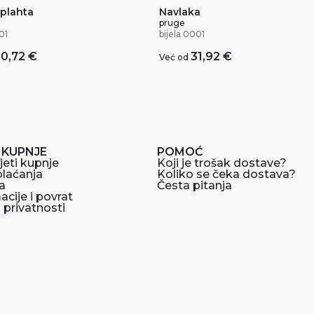
 plahta
Navlaka
pruge
01
bijela 0001
20,72
€
31,92
€
Već od
 KUPNJE
POMOĆ
jeti kupnje
Koji je trošak dostave?
plaćanja
Koliko se čeka dostava?
a
Česta pitanja
cije i povrat
a privatnosti