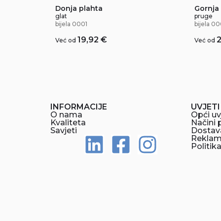
Gornja
Donja plahta
pruge
glat
bijela 00
bijela 0001
19,92
€
Već od
Već od
INFORMACIJE
UVJETI
O nama
Opći uv
Kvaliteta
Načini 
Savjeti
Dostav
Reklama
Politik