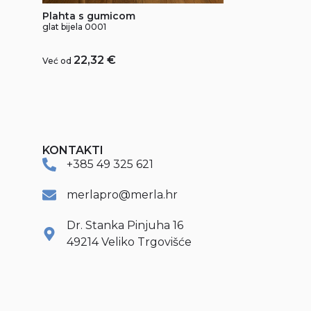
Plahta s gumicom
glat bijela 0001
22,32
€
Već od
KONTAKTI
+385 49 325 621
merlapro@merla.hr
Dr. Stanka Pinjuha 16
49214 Veliko Trgovišće