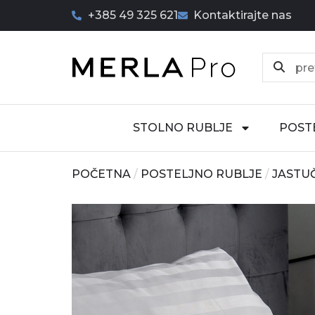
+385 49 325 621
Kontaktirajte nas
STOLNO RUBLJE
POST
POČETNA
/
POSTELJNO RUBLJE
/
JASTU