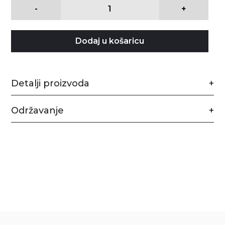
-
+
Dodaj u košaricu
Detalji proizvoda
Održavanje