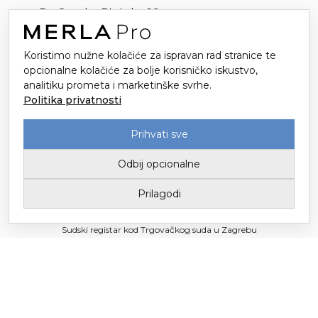
Dr. Stanka Pinjuha 16
49214 Veliko Trgovišće
Koristimo nužne kolačiće za ispravan rad stranice te
opcionalne kolačiće za bolje korisničko iskustvo,
analitiku prometa i marketinške svrhe.
Politika privatnosti
Prihvati sve
Odbij opcionalne
Prilagodi
Tvornica tekstila Trgovišće d.o.o. za proizvodnju i trgovinu / Upisano u
Sudski registar kod Trgovačkog suda u Zagrebu
Temeljni kapital 3.147.149,78 € / Uprava: Mario Popić
© Copyright – Tvornica Tekstila Trgovišće 2026