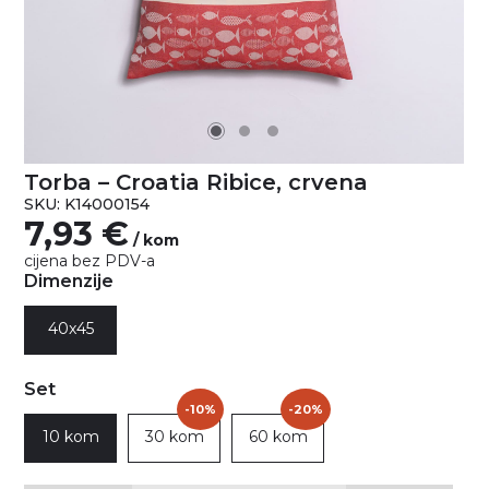
Torba – Croatia Ribice, crvena
SKU: K14000154
7,93
€
/ kom
cijena bez PDV-a
Dimenzije
40x45
Set
-10%
-20%
10 kom
30 kom
60 kom