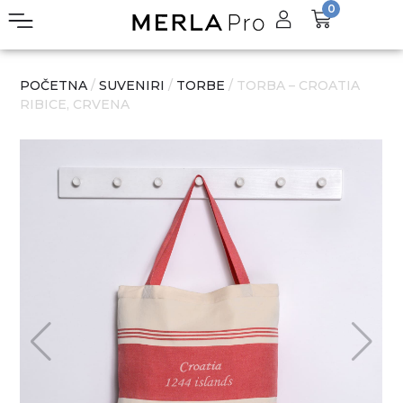
0
POČETNA
/
SUVENIRI
/
TORBE
/ TORBA – CROATIA
RIBICE, CRVENA