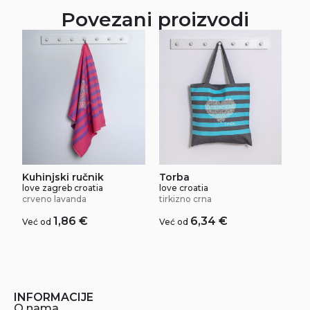
Povezani proizvodi
Kuhinjski ručnik
Torba
love zagreb croatia
love croatia
crveno lavanda
tirkizno crna
1,86
€
6,34
€
Već od
Već od
INFORMACIJE
O nama