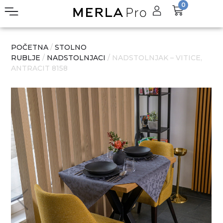
0
POČETNA
/
STOLNO
RUBLJE
/
NADSTOLNJACI
/ NADSTOLNJAK – VITICE,
ANTRACIT 8158