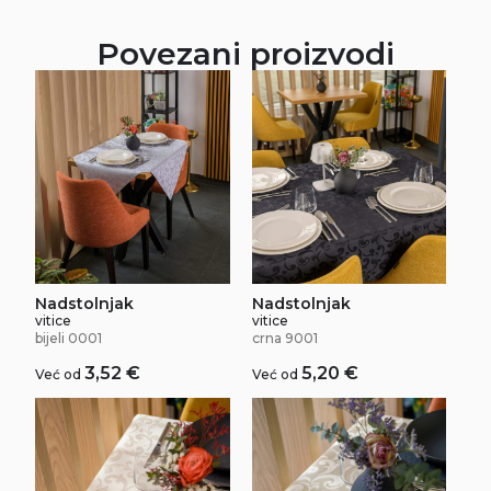
Povezani proizvodi
Nadstolnjak
Nadstolnjak
vitice
vitice
bijeli 0001
crna 9001
3,52
€
5,20
€
Već od
Već od