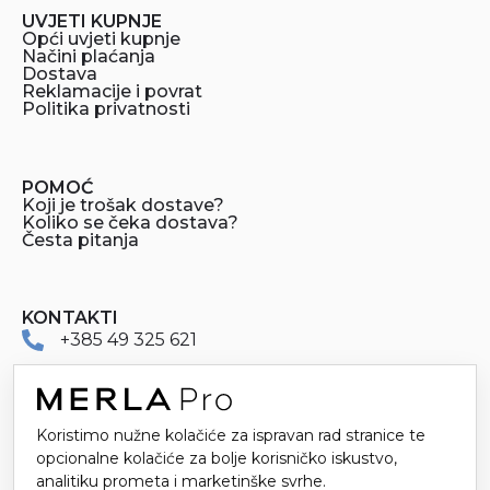
UVJETI KUPNJE
Opći uvjeti kupnje
Načini plaćanja
Dostava
Reklamacije i povrat
Politika privatnosti
POMOĆ
Koji je trošak dostave?
Koliko se čeka dostava?
Česta pitanja
KONTAKTI
+385 49 325 621
merlapro@merla.hr
Dr. Stanka Pinjuha 16
Koristimo nužne kolačiće za ispravan rad stranice te
opcionalne kolačiće za bolje korisničko iskustvo,
49214 Veliko Trgovišće
analitiku prometa i marketinške svrhe.