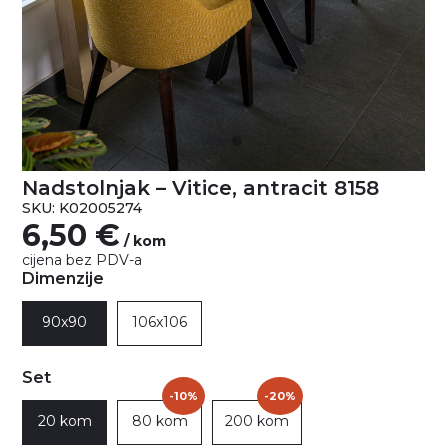
Nadstolnjak – Vitice, antracit 8158
SKU: K02005274
6,50
€
/ kom
cijena bez PDV-a
Dimenzije
90x90
106x106
Set
-10%
-20%
20 kom
80 kom
200 kom