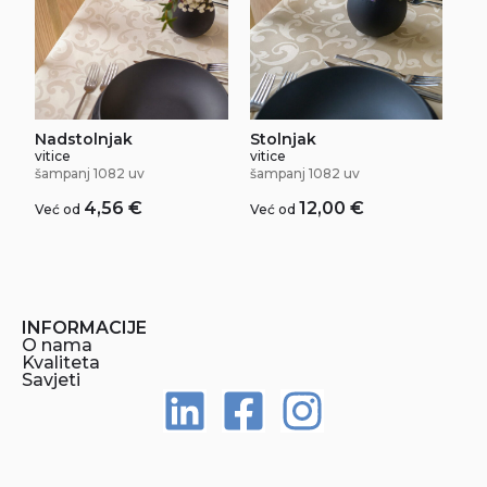
Nadstolnjak
Stolnjak
vitice
vitice
šampanj 1082 uv
šampanj 1082 uv
4,56
€
12,00
€
Već od
Već od
INFORMACIJE
O nama
Kvaliteta
Savjeti