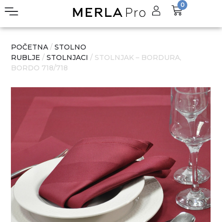
0
POČETNA
/
STOLNO
RUBLJE
/
STOLNJACI
/ STOLNJAK – BORDURA,
BORDO 718/718