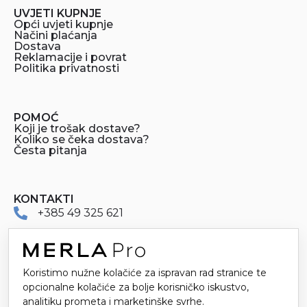
UVJETI KUPNJE
Opći uvjeti kupnje
Načini plaćanja
Dostava
Reklamacije i povrat
Politika privatnosti
POMOĆ
Koji je trošak dostave?
Koliko se čeka dostava?
Česta pitanja
KONTAKTI
+385 49 325 621
merlapro@merla.hr
Dr. Stanka Pinjuha 16
Koristimo nužne kolačiće za ispravan rad stranice te
opcionalne kolačiće za bolje korisničko iskustvo,
49214 Veliko Trgovišće
analitiku prometa i marketinške svrhe.