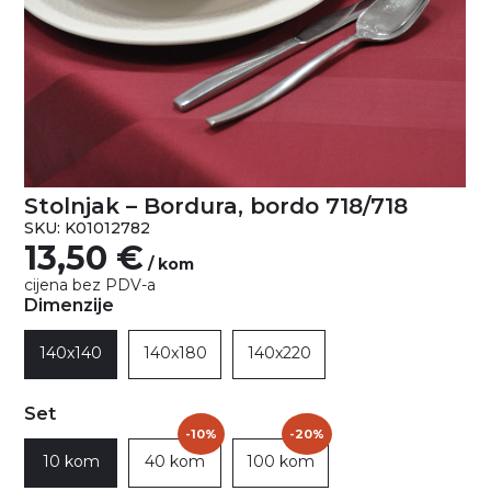
Stolnjak – Bordura, bordo 718/718
SKU: K01012782
13,50
€
/ kom
cijena bez PDV-a
Dimenzije
140x140
140x180
140x220
Set
-10%
-20%
10 kom
40 kom
100 kom