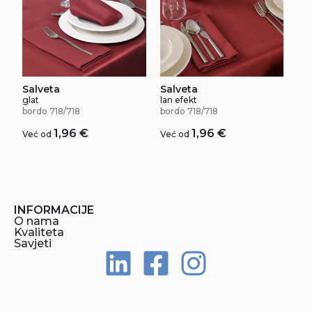
Salveta
Salveta
glat
lan efekt
bordo 718/718
bordo 718/718
1,96
€
1,96
€
Već od
Već od
INFORMACIJE
O nama
Kvaliteta
Savjeti