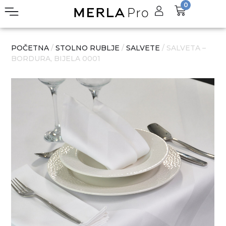
0
POČETNA
/
STOLNO RUBLJE
/
SALVETE
/ SALVETA –
BORDURA, BIJELA 0001