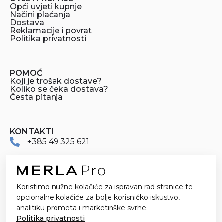
Opći uvjeti kupnje
Načini plaćanja
Dostava
Reklamacije i povrat
Politika privatnosti
POMOĆ
Koji je trošak dostave?
Koliko se čeka dostava?
Česta pitanja
KONTAKTI
+385 49 325 621
merlapro@merla.hr
Dr. Stanka Pinjuha 16
Koristimo nužne kolačiće za ispravan rad stranice te
49214 Veliko Trgovišće
opcionalne kolačiće za bolje korisničko iskustvo,
analitiku prometa i marketinške svrhe.
Politika privatnosti