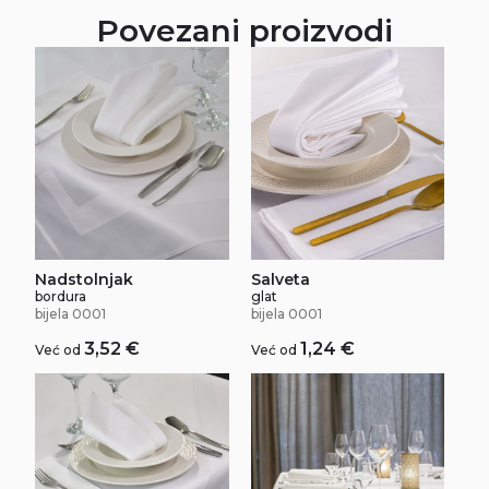
Povezani proizvodi
Nadstolnjak
Salveta
bordura
glat
bijela 0001
bijela 0001
3,52
€
1,24
€
Već od
Već od