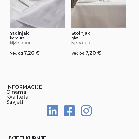
Stolnjak
Stolnjak
bordura
glat
bijela 0001
bijela 0001
7,20
€
7,20
€
Već od
Već od
INFORMACIJE
O nama
Kvaliteta
Savjeti
UVJETI KUPNJE