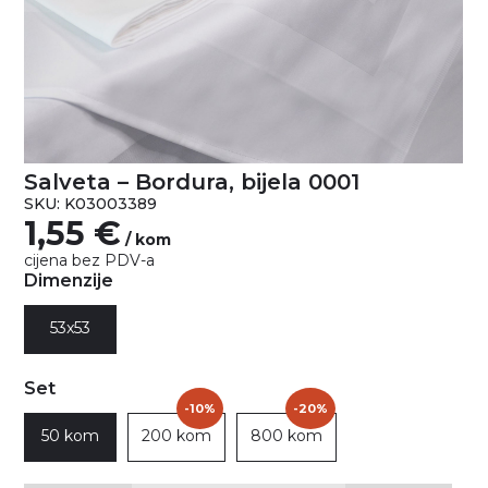
Salveta – Bordura, bijela 0001
SKU: K03003389
1,55
€
/ kom
cijena bez PDV-a
Dimenzije
53x53
Set
-10%
-20%
50 kom
200 kom
800 kom