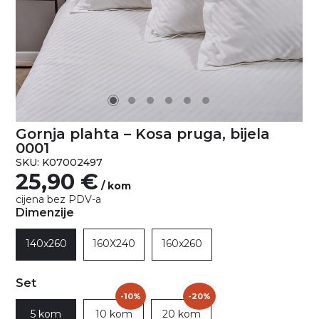
Gornja plahta – Kosa pruga, bijela
0001
SKU: K07002497
25,90
€
/ kom
cijena bez PDV-a
Dimenzije
140x260
160X240
160x260
Set
-10%
-20%
5 kom
10 kom
20 kom