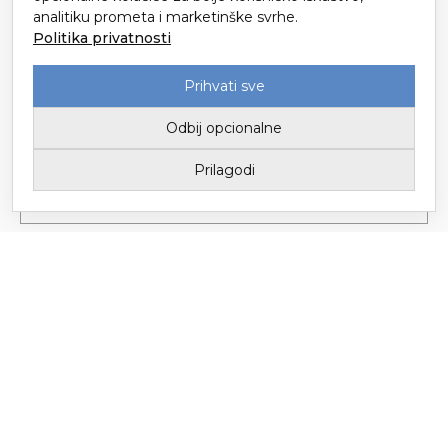
49214 Veliko Trgovišće
analitiku prometa i marketinške svrhe.
Politika privatnosti
Prihvati sve
Odbij opcionalne
Prilagodi
Tvornica tekstila Trgovišće d.o.o. za proizvodnju i trgovinu / Upisano u
Sudski registar kod Trgovačkog suda u Zagrebu
Temeljni kapital 3.147.149,78 € / Uprava: Mario Popić
© Copyright – Tvornica Tekstila Trgovišće 2026