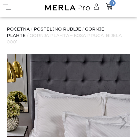
0
POČETNA
/
POSTELJNO RUBLJE
/
GORNJE
PLAHTE
/ GORNJA PLAHTA – KOSA PRUGA, BIJELA
0001