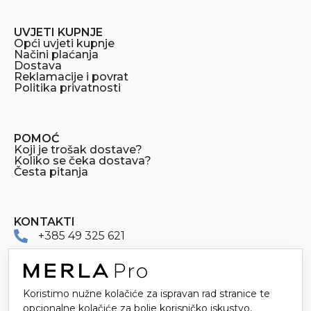
UVJETI KUPNJE
Opći uvjeti kupnje
Načini plaćanja
Dostava
Reklamacije i povrat
Politika privatnosti
POMOĆ
Koji je trošak dostave?
Koliko se čeka dostava?
Česta pitanja
KONTAKTI
+385 49 325 621
merlapro@merla.hr
Koristimo nužne kolačiće za ispravan rad stranice te
Dr. Stanka Pinjuha 16
opcionalne kolačiće za bolje korisničko iskustvo,