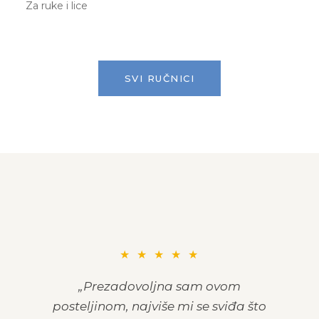
Za ruke i lice
SVI RUČNICI
★ ★ ★ ★ ★
„Prezadovoljna sam ovom
posteljinom, najviše mi se sviđa što