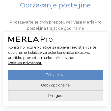
Održavanje posteljine
Pridržavajte se ovih preporuka i Vaša MerlaPro
posteljina trajat će godinama.
Prije prve upotrebe dobro operite posteljinu
Koristimo nužne kolačiće za ispravan rad stranice te
opcionalne kolačiće za bolje korisničko iskustvo,
Prije pranja okrenite na naličje
analitiku prometa i marketinške svrhe.
Politika privatnosti
Bijelu posteljinu perite odvojeno do 95 °C
Prihvati sve
Pridržavajte se oznaka deklariranih na proizvodu
Odbij opcionalne
Ne koristite sredstva na bazi klora
Prilagodi
Ne pretrpavajte perilicu — tkanina se gužva