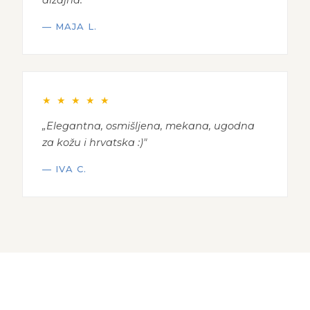
dizajna."
— MAJA L.
★ ★ ★ ★ ★
„Elegantna, osmišljena, mekana, ugodna
za kožu i hrvatska :)"
— IVA C.