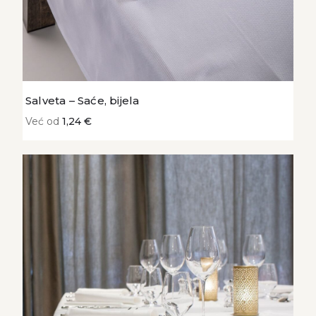
Salveta – Saće, bijela
Već od
1,24 €