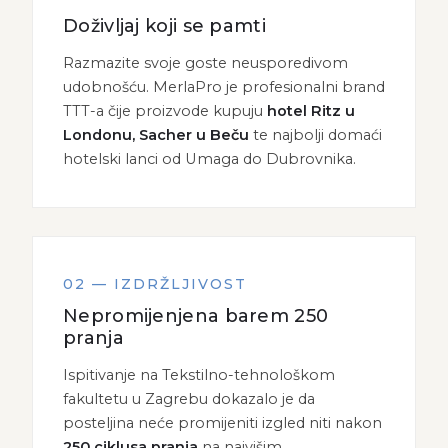
Doživljaj koji se pamti
Razmazite svoje goste neusporedivom
udobnošću. MerlaPro je profesionalni brand
TTT-a čije proizvode kupuju
hotel Ritz u
Londonu, Sacher u Beču
te najbolji domaći
hotelski lanci od Umaga do Dubrovnika.
02 — IZDRŽLJIVOST
Nepromijenjena barem 250
pranja
Ispitivanje na Tekstilno-tehnološkom
fakultetu u Zagrebu dokazalo je da
posteljina neće promijeniti izgled niti nakon
250 ciklusa pranja
na najvišim