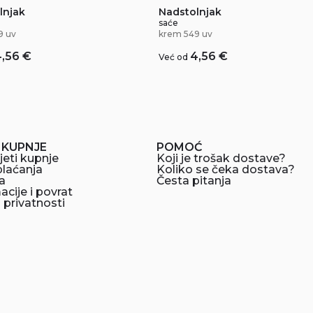
lnjak
Nadstolnjak
saće
9 uv
krem 549 uv
4,56
€
4,56
€
Već od
 KUPNJE
POMOĆ
jeti kupnje
Koji je trošak dostave?
plaćanja
Koliko se čeka dostava?
a
Česta pitanja
cije i povrat
a privatnosti