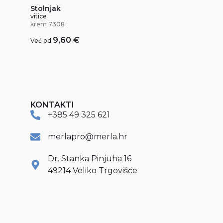
Stolnjak
vitice
krem 7308
9,60
€
Već od
KONTAKTI
+385 49 325 621
merlapro@merla.hr
Dr. Stanka Pinjuha 16
49214 Veliko Trgovišće