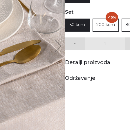
Set
-10%
50 kom
200 kom
8
-
Detalji proizvoda
Održavanje