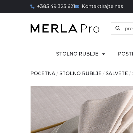
+385 49 325 621
Kontaktirajte nas
STOLNO RUBLJE
POST
POČETNA
/
STOLNO RUBLJE
/
SALVETE
/