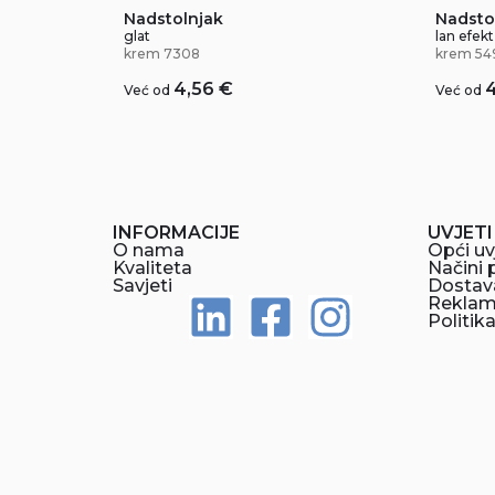
Nadstolnjak
Nadsto
glat
lan efekt
krem 7308
krem 54
4,56
€
Već od
Već od
INFORMACIJE
UVJETI
O nama
Opći uv
Kvaliteta
Načini 
Savjeti
Dostav
Reklama
Politik