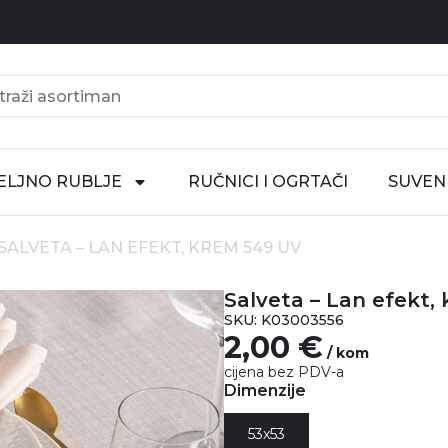
ELJNO RUBLJE
RUČNICI I OGRTAČI
SUVENI
 SALVETA – LAN EFEKT, KREM 549 UV
Salveta – Lan efekt,
SKU: K03003556
2,00
€
/ kom
cijena bez PDV-a
Dimenzije
53x53