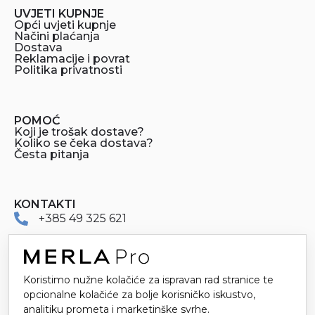
UVJETI KUPNJE
Opći uvjeti kupnje
Načini plaćanja
Dostava
Reklamacije i povrat
Politika privatnosti
POMOĆ
Koji je trošak dostave?
Koliko se čeka dostava?
Česta pitanja
KONTAKTI
+385 49 325 621
merlapro@merla.hr
Dr. Stanka Pinjuha 16
Koristimo nužne kolačiće za ispravan rad stranice te
opcionalne kolačiće za bolje korisničko iskustvo,
49214 Veliko Trgovišće
analitiku prometa i marketinške svrhe.