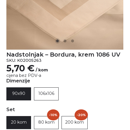
Nadstolnjak – Bordura, krem 1086 UV
SKU: K02005263
5,70
€
/ kom
cijena bez PDV-a
Dimenzije
90x90
106x106
Set
-10%
-20%
20 kom
80 kom
200 kom