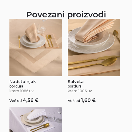
Povezani proizvodi
Salveta
Nadstolnjak
bordura
bordura
krem 1086 uv
krem 1086 uv
1,60
€
4,56
€
Već od
Već od