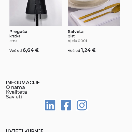
Pregača
Salveta
kratka
glat
crna
bijela 0001
6,64
€
1,24
€
Već od
Već od
INFORMACIJE
O nama
Kvaliteta
Savjeti
UVJETI KUPNJE