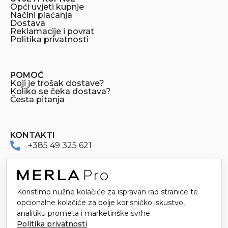
Opći uvjeti kupnje
Načini plaćanja
Dostava
Reklamacije i povrat
Politika privatnosti
POMOĆ
Koji je trošak dostave?
Koliko se čeka dostava?
Česta pitanja
KONTAKTI
+385 49 325 621
merlapro@merla.hr
Dr. Stanka Pinjuha 16
Koristimo nužne kolačiće za ispravan rad stranice te
49214 Veliko Trgovišće
opcionalne kolačiće za bolje korisničko iskustvo,
analitiku prometa i marketinške svrhe.
Politika privatnosti