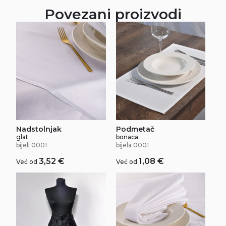
Povezani proizvodi
Nadstolnjak
Podmetač
glat
bonaca
bijeli 0001
bijela 0001
3,52
€
1,08
€
Već od
Već od