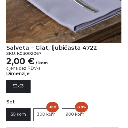
Salveta – Glat, ljubičasta 4722
SKU: K03002067
2,00
€
/ kom
cijena bez PDV-a
Dimenzije
53x53
Set
-10%
-20%
50 kom
300 kom
900 kom