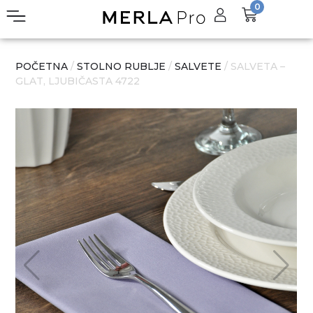
0
POČETNA
/
STOLNO RUBLJE
/
SALVETE
/ SALVETA –
GLAT, LJUBIČASTA 4722