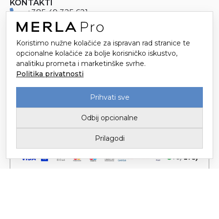
KONTAKTI
+385 49 325 621
merlapro@merla.hr
Koristimo nužne kolačiće za ispravan rad stranice te
opcionalne kolačiće za bolje korisničko iskustvo,
Dr. Stanka Pinjuha 16
analitiku prometa i marketinške svrhe.
49214 Veliko Trgovišće
Politika privatnosti
Prihvati sve
Odbij opcionalne
Prilagodi
Tvornica tekstila Trgovišće d.o.o. za proizvodnju i trgovinu / Upisano u
Sudski registar kod Trgovačkog suda u Zagrebu