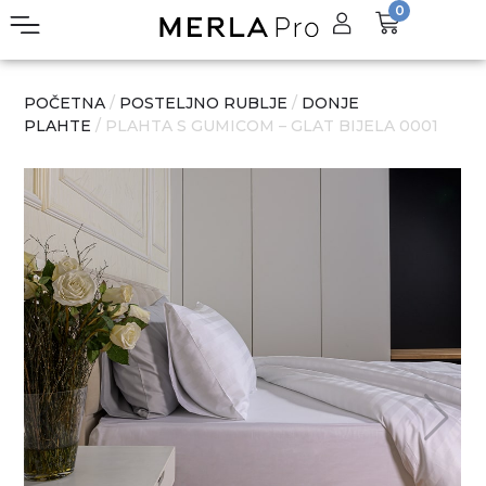
0
POČETNA
/
POSTELJNO RUBLJE
/
DONJE
PLAHTE
/ PLAHTA S GUMICOM – GLAT BIJELA 0001