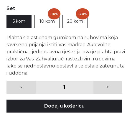
Set
-10%
-20%
5 kom
10 kom
20 kom
Plahta s elastičnom gumicom na rubovima koja
savršeno prijanja i štiti Vaš madrac. Ako volite
praktična i jednostavna rješenja, ova je plahta pravi
izbor za Vas. Zahvaljujući rastezljivim rubovima
lako se i jednostavno postavlja te ostaje zategnuta
i udobna.
-
+
Dodaj u košaricu