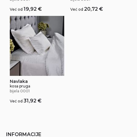
19,92
€
20,72
€
Već od
Već od
Navlaka
kosa pruga
bijela 0001
31,92
€
Već od
INFORMACIJE