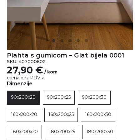
Plahta s gumicom – Glat bijela 0001
SKU: K07000602
27,90
€
/ kom
cijena bez PDV-a
Dimenzije
90x200x20
90x200x25
90x200x30
160x200x20
160x200x25
160x200x30
180x200x20
180x200x25
180x200x30