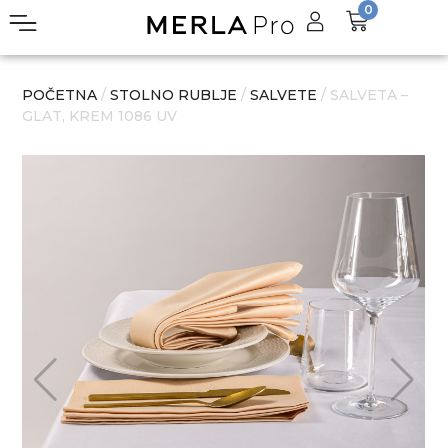
0
POČETNA
/
STOLNO RUBLJE
/
SALVETE
/ SALVETA –
GLAT, KREM 1086 UV