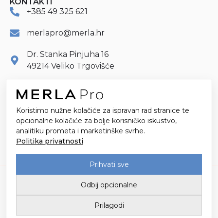
KONTAKTI
+385 49 325 621
merlapro@merla.hr
Dr. Stanka Pinjuha 16
49214 Veliko Trgovišće
Koristimo nužne kolačiće za ispravan rad stranice te
opcionalne kolačiće za bolje korisničko iskustvo,
analitiku prometa i marketinške svrhe.
Politika privatnosti
Prihvati sve
Odbij opcionalne
Tvornica tekstila Trgovišće d.o.o. za proizvodnju i trgovinu / Upisano u
Sudski registar kod Trgovačkog suda u Zagrebu
Prilagodi
Temeljni kapital 3.147.149,78 € / Uprava: Mario Popić