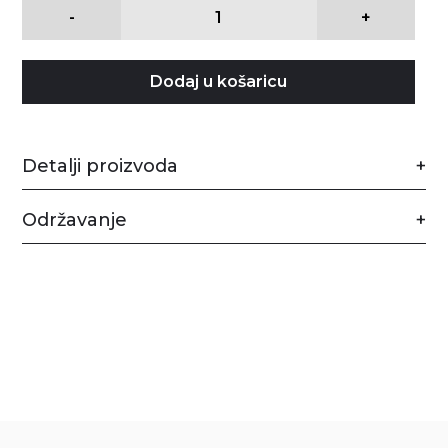
-
+
Dodaj u košaricu
Detalji proizvoda
Održavanje