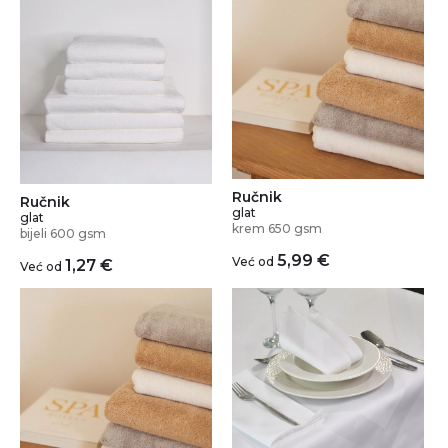
Ručnik
Ručnik
glat
glat
krem 650 gsm
bijeli 600 gsm
5,99
€
Već od
1,27
€
Već od