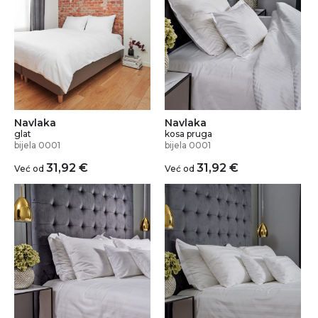
Navlaka
Navlaka
glat
kosa pruga
bijela 0001
bijela 0001
31,92
€
31,92
€
Već od
Već od