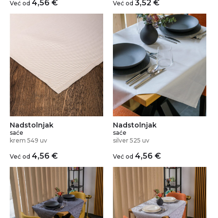
4,56
€
3,52
€
Već od
Već od
Nadstolnjak
Nadstolnjak
saće
saće
krem 549 uv
silver 525 uv
4,56
€
4,56
€
Već od
Već od