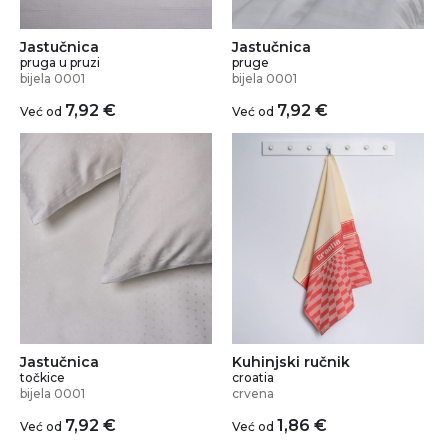
Jastučnica
Jastučnica
pruga u pruzi
pruge
bijela 0001
bijela 0001
7,92
€
7,92
€
Već od
Već od
Jastučnica
Kuhinjski ručnik
točkice
croatia
bijela 0001
crvena
7,92
€
1,86
€
Već od
Već od