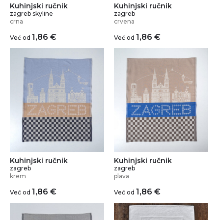
Kuhinjski ručnik
Kuhinjski ručnik
zagreb skyline
zagreb
crna
crvena
1,86
€
1,86
€
Već od
Već od
Kuhinjski ručnik
Kuhinjski ručnik
zagreb
zagreb
krem
plava
1,86
€
1,86
€
Već od
Već od