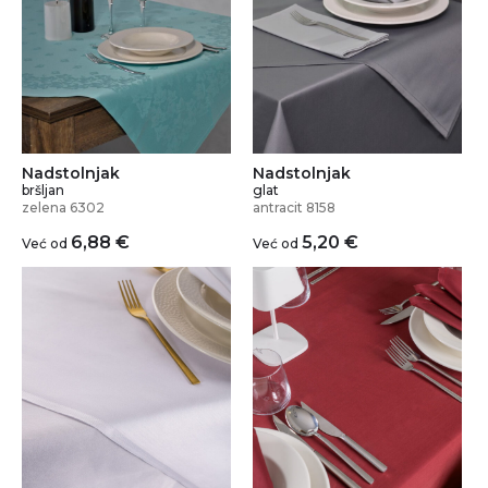
Nadstolnjak
Nadstolnjak
bršljan
glat
zelena 6302
antracit 8158
6,88
€
5,20
€
Već od
Već od