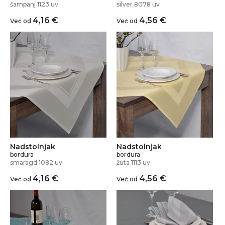
šampanj 1123 uv
silver 8078 uv
4,16
€
4,56
€
Već od
Već od
Nadstolnjak
Nadstolnjak
bordura
bordura
smaragd 1082 uv
žuta 1113 uv
4,16
€
4,56
€
Već od
Već od