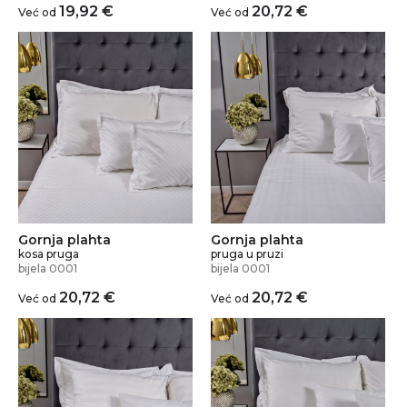
19,92
€
20,72
€
Već od
Već od
Gornja plahta
Gornja plahta
kosa pruga
pruga u pruzi
bijela 0001
bijela 0001
20,72
€
20,72
€
Već od
Već od