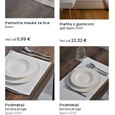
Pamučna maska za lice
Plahta s gumicom
krem
glat bijela 0001
0,99
€
Već od
22,32
€
Već od
Podmetač
Podmetač
bonaca pruge
bonaca pruge
bijela 0001
bijela 0001