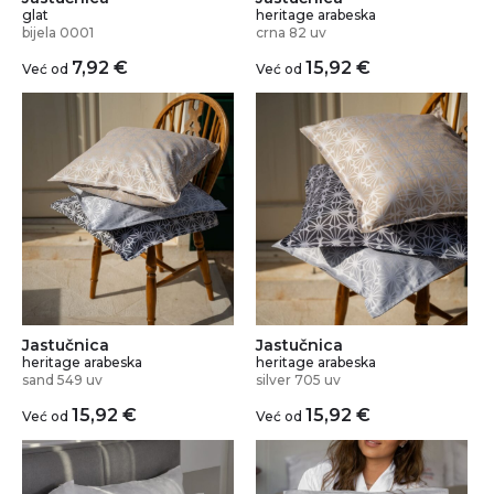
glat
heritage arabeska
bijela 0001
crna 82 uv
7,92
€
15,92
€
Već od
Već od
Jastučnica
Jastučnica
heritage arabeska
heritage arabeska
silver 705 uv
sand 549 uv
15,92
€
15,92
€
Već od
Već od