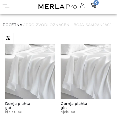
0
POČETNA
/ PROIZVODI OZNAČENI “BOJA: ŠAMPANJAC”
Donja plahta
Gornja plahta
glat
glat
bijela 0001
bijela 0001