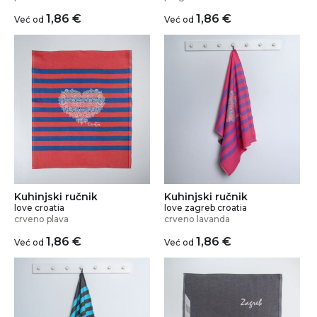
1,86
€
1,86
€
Već od
Već od
Kuhinjski ručnik
Kuhinjski ručnik
love croatia
love zagreb croatia
crveno plava
crveno lavanda
1,86
€
1,86
€
Već od
Već od