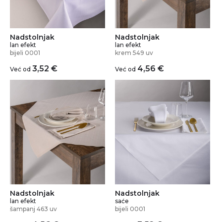
Nadstolnjak
Nadstolnjak
lan efekt
lan efekt
bijeli 0001
krem 549 uv
3,52
€
4,56
€
Već od
Već od
Nadstolnjak
Nadstolnjak
lan efekt
saće
šampanj 463 uv
bijeli 0001