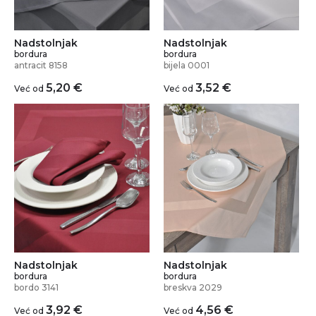
Nadstolnjak
Nadstolnjak
bordura
bordura
antracit 8158
bijela 0001
5,20
€
3,52
€
Već od
Već od
Nadstolnjak
Nadstolnjak
bordura
bordura
bordo 3141
breskva 2029
3,92
€
4,56
€
Već od
Već od