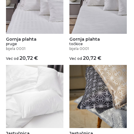
Gornja plahta
Gornja plahta
pruge
točkice
bijela 0001
bijela 0001
20,72
€
20,72
€
Već od
Već od
Jastučnica
Jastučnica