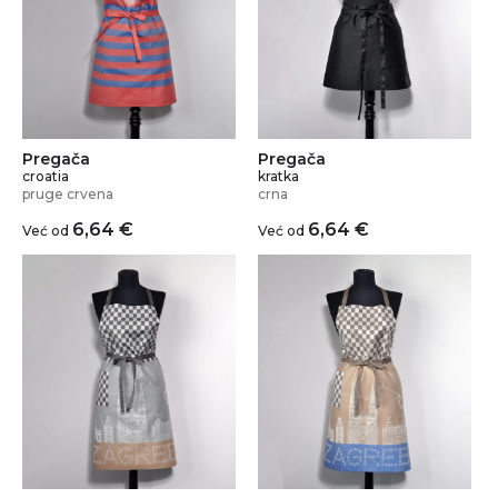
Pregača
Pregača
croatia
kratka
pruge crvena
crna
6,64
€
6,64
€
Već od
Već od