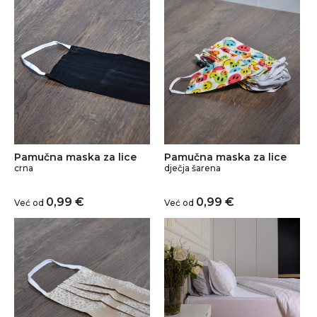
Pamučna maska za lice
Pamučna maska za lice
crna
dječja šarena
0,99
€
0,99
€
Već od
Već od