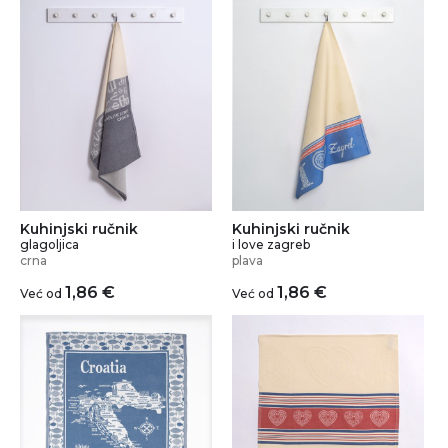
Kuhinjski ručnik
Kuhinjski ručnik
glagoljica
i love zagreb
crna
plava
1,86
€
1,86
€
Već od
Već od