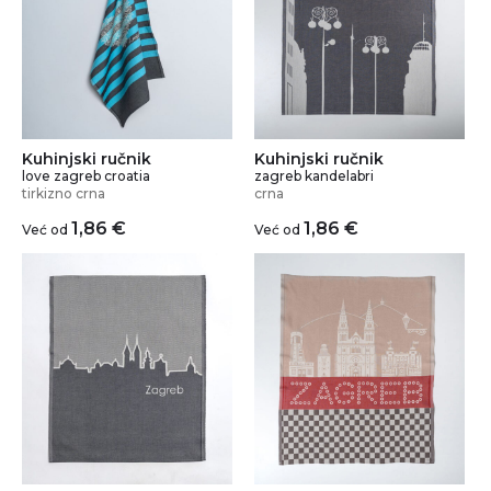
Kuhinjski ručnik
Kuhinjski ručnik
love zagreb croatia
zagreb kandelabri
tirkizno crna
crna
1,86
€
1,86
€
Već od
Već od