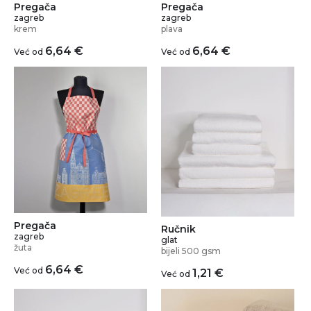
Pregača
Pregača
zagreb
zagreb
krem
plava
6,64
€
6,64
€
Već od
Već od
Pregača
Ručnik
zagreb
glat
žuta
bijeli 500 gsm
6,64
€
Već od
1,21
€
Već od