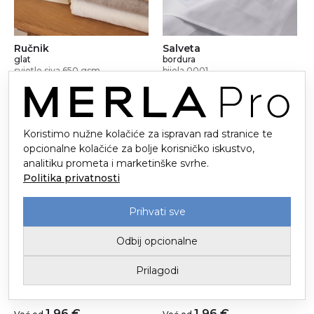
Ručnik
Salveta
glat
bordura
svjetlo siva 650 gsm
bijela 0001
5,99
€
1,24
€
Već od
Već od
Koristimo nužne kolačiće za ispravan rad stranice te
opcionalne kolačiće za bolje korisničko iskustvo,
analitiku prometa i marketinške svrhe.
Politika privatnosti
Prihvati sve
Odbij opcionalne
Salveta
Salveta
Prilagodi
bordura
bordura
bordo 718/718
crna 9001
1,96
€
1,96
€