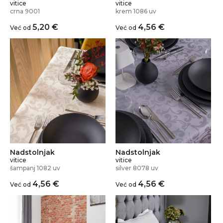
vitice
vitice
crna 9001
krem 1086 uv
5,20
€
4,56
€
Već od
Već od
Nadstolnjak
Nadstolnjak
vitice
vitice
šampanj 1082 uv
silver 8078 uv
4,56
€
4,56
€
Već od
Već od