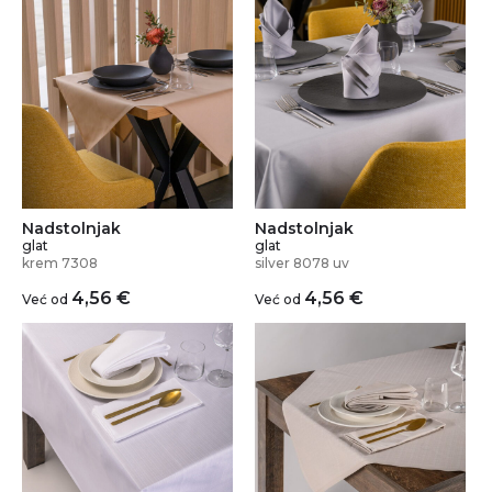
Nadstolnjak
Nadstolnjak
glat
glat
krem 7308
silver 8078 uv
4,56
€
4,56
€
Već od
Već od