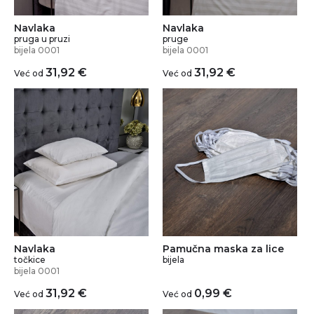
Navlaka
Navlaka
pruga u pruzi
pruge
bijela 0001
bijela 0001
31,92
€
31,92
€
Već od
Već od
Navlaka
Pamučna maska za lice
točkice
bijela
bijela 0001
31,92
€
0,99
€
Već od
Već od