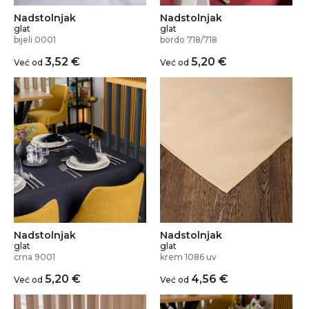
Nadstolnjak
Nadstolnjak
glat
glat
bijeli 0001
bordo 718/718
3,52
€
5,20
€
Već od
Već od
Nadstolnjak
Nadstolnjak
glat
glat
crna 9001
krem 1086 uv
5,20
€
4,56
€
Već od
Već od