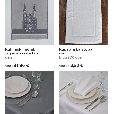
Kuhinjski ručnik
Kupaonska stopa
zagrebačka katedrala
glat
crna
bijela 800 gsm
1,86
€
3,52
€
Već od
Već od