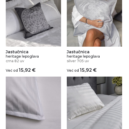
Jastučnica
Jastučnica
heritage lepoglava
heritage lepoglava
crna 82 uv
silver 705 uv
15,92
€
15,92
€
Već od
Već od