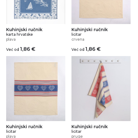
Kuhinjski ručnik
Kuhinjski ručnik
karta hrvatske
licitar
plava
crvena
1,86
€
1,86
€
Već od
Već od
Kuhinjski ručnik
Kuhinjski ručnik
licitar
licitar
plava
pruge