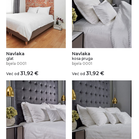
Navlaka
Navlaka
glat
kosa pruga
bijela 0001
bijela 0001
31,92
€
31,92
€
Već od
Već od