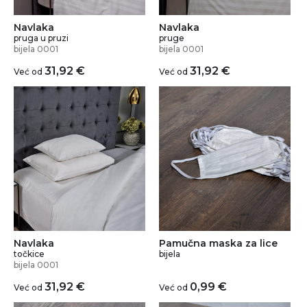
Navlaka
Navlaka
pruga u pruzi
pruge
bijela 0001
bijela 0001
31,92
€
31,92
€
Već od
Već od
Navlaka
Pamučna maska za lice
točkice
bijela
bijela 0001
31,92
€
0,99
€
Već od
Već od