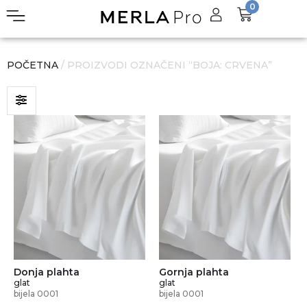
0
POČETNA
/ PROIZVODI OZNAČENI “BOJA: CRVENA”
Donja plahta
Gornja plahta
glat
glat
bijela 0001
bijela 0001