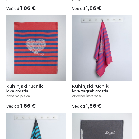
1,86
€
1,86
€
Već od
Već od
Kuhinjski ručnik
Kuhinjski ručnik
love croatia
love zagreb croatia
crveno plava
crveno lavanda
1,86
€
1,86
€
Već od
Već od