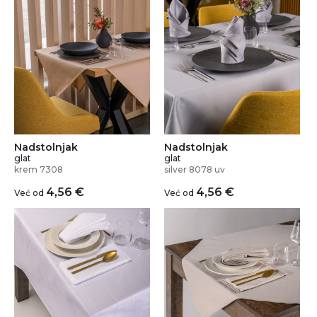
Nadstolnjak
Nadstolnjak
glat
glat
krem 7308
silver 8078 uv
4,56
€
4,56
€
Već od
Već od