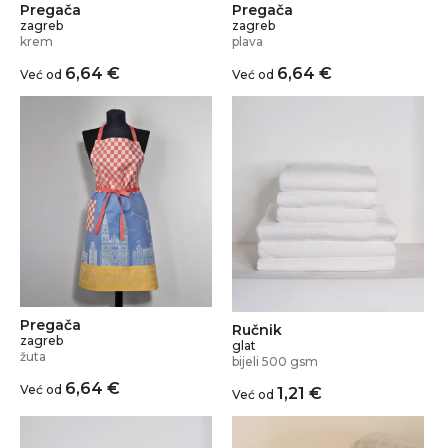
Pregača
Pregača
zagreb
zagreb
krem
plava
6,64
€
6,64
€
Već od
Već od
Pregača
Ručnik
zagreb
glat
žuta
bijeli 500 gsm
6,64
€
Već od
1,21
€
Već od