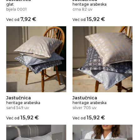
glat
heritage arabeska
bijela 0001
crna 82 uv
7,92
€
15,92
€
Već od
Već od
Jastučnica
Jastučnica
heritage arabeska
heritage arabeska
silver 705 uv
sand 549 uv
15,92
€
15,92
€
Već od
Već od