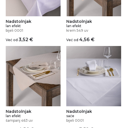
Nadstolnjak
Nadstolnjak
lan efekt
lan efekt
bijeli 0001
krem 549 uv
3,52
€
4,56
€
Već od
Već od
Nadstolnjak
Nadstolnjak
lan efekt
saće
šampanj 463 uv
bijeli 0001