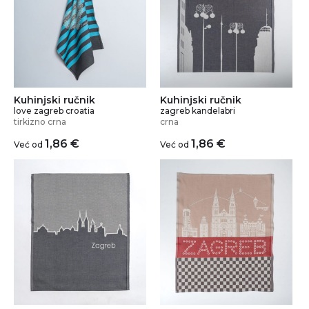
Kuhinjski ručnik
Kuhinjski ručnik
love zagreb croatia
zagreb kandelabri
tirkizno crna
crna
1,86
€
1,86
€
Već od
Već od