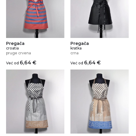
Pregača
Pregača
croatia
kratka
pruge crvena
crna
6,64
€
6,64
€
Već od
Već od