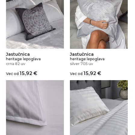
Jastučnica
Jastučnica
heritage lepoglava
heritage lepoglava
crna 82 uv
silver 705 uv
15,92
€
15,92
€
Već od
Već od