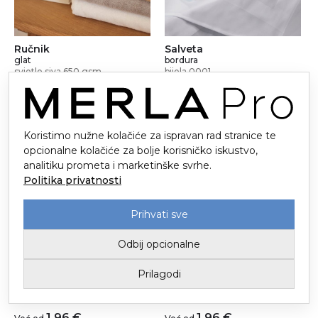
Ručnik
Salveta
glat
bordura
svjetlo siva 650 gsm
bijela 0001
5,99
€
1,24
€
Već od
Već od
Koristimo nužne kolačiće za ispravan rad stranice te
opcionalne kolačiće za bolje korisničko iskustvo,
analitiku prometa i marketinške svrhe.
Politika privatnosti
Prihvati sve
Odbij opcionalne
Salveta
Salveta
Prilagodi
bordura
bordura
bordo 718/718
crna 9001
1,96
€
1,96
€