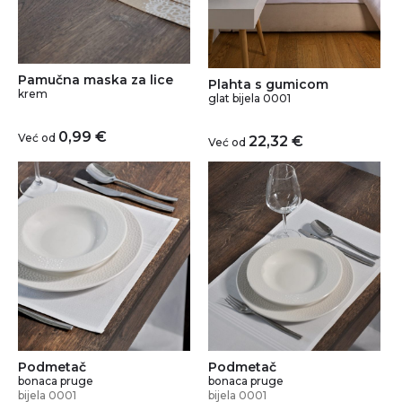
Pamučna maska za lice
Plahta s gumicom
krem
glat bijela 0001
0,99
€
Već od
22,32
€
Već od
Podmetač
Podmetač
bonaca pruge
bonaca pruge
bijela 0001
bijela 0001