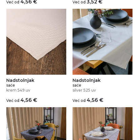
4,56
€
3,52
€
Već od
Već od
Nadstolnjak
Nadstolnjak
saće
saće
krem 549 uv
silver 525 uv
4,56
€
4,56
€
Već od
Već od