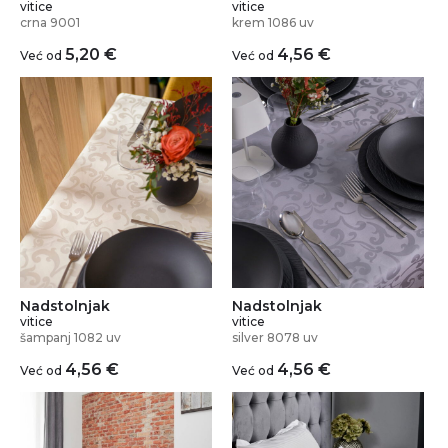
vitice
vitice
crna 9001
krem 1086 uv
5,20
€
4,56
€
Već od
Već od
Nadstolnjak
Nadstolnjak
vitice
vitice
šampanj 1082 uv
silver 8078 uv
4,56
€
4,56
€
Već od
Već od