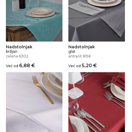
Nadstolnjak
Nadstolnjak
bršljan
glat
zelena 6302
antracit 8158
6,88
€
5,20
€
Već od
Već od