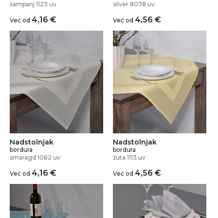
šampanj 1123 uv
silver 8078 uv
4,16
€
4,56
€
Već od
Već od
Nadstolnjak
Nadstolnjak
bordura
bordura
smaragd 1082 uv
žuta 1113 uv
4,16
€
4,56
€
Već od
Već od