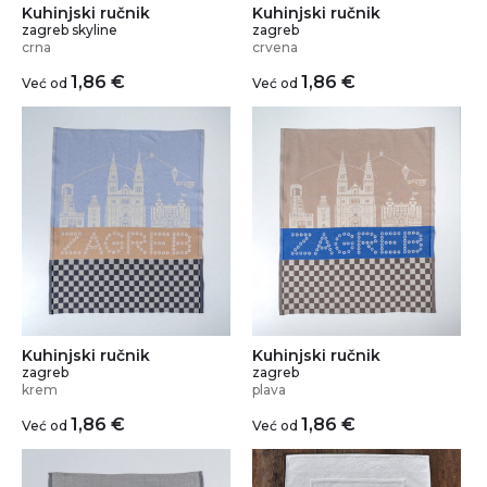
Kuhinjski ručnik
Kuhinjski ručnik
zagreb skyline
zagreb
crna
crvena
1,86
€
1,86
€
Već od
Već od
Kuhinjski ručnik
Kuhinjski ručnik
zagreb
zagreb
krem
plava
1,86
€
1,86
€
Već od
Već od