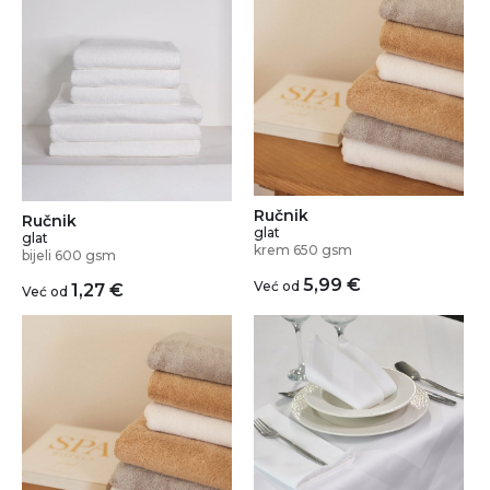
Ručnik
Ručnik
glat
glat
krem 650 gsm
bijeli 600 gsm
5,99
€
Već od
1,27
€
Već od