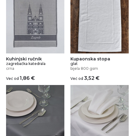
Kuhinjski ručnik
Kupaonska stopa
zagrebačka katedrala
glat
crna
bijela 800 gsm
1,86
€
3,52
€
Već od
Već od