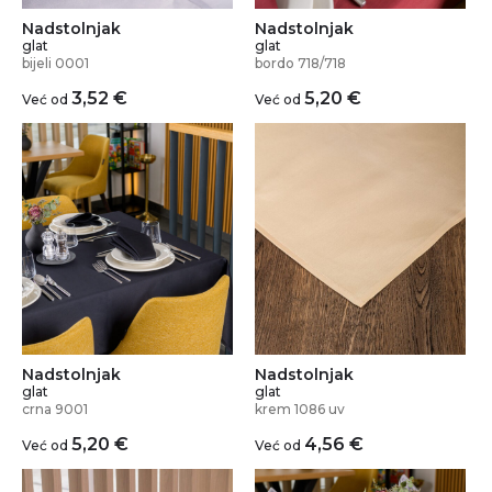
Nadstolnjak
Nadstolnjak
glat
glat
bijeli 0001
bordo 718/718
3,52
€
5,20
€
Već od
Već od
Nadstolnjak
Nadstolnjak
glat
glat
crna 9001
krem 1086 uv
5,20
€
4,56
€
Već od
Već od