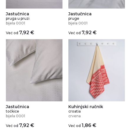
Jastučnica
Jastučnica
pruga u pruzi
pruge
bijela 0001
bijela 0001
7,92
€
7,92
€
Već od
Već od
Jastučnica
Kuhinjski ručnik
točkice
croatia
bijela 0001
crvena
7,92
€
1,86
€
Već od
Već od