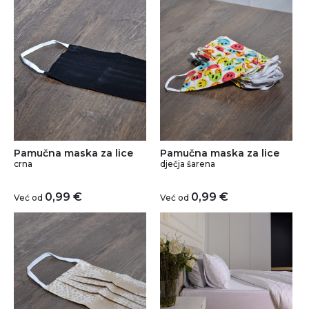
Pamučna maska za lice
Pamučna maska za lice
crna
dječja šarena
0,99
€
0,99
€
Već od
Već od