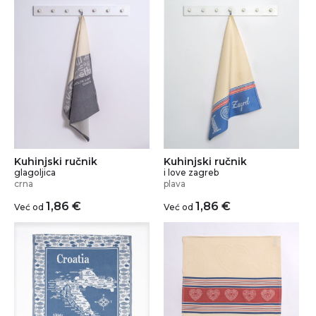
Kuhinjski ručnik
Kuhinjski ručnik
glagoljica
i love zagreb
crna
plava
1,86
€
1,86
€
Već od
Već od