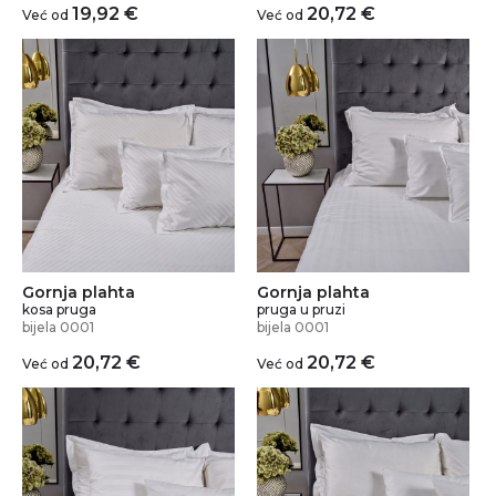
19,92
€
20,72
€
Već od
Već od
Gornja plahta
Gornja plahta
kosa pruga
pruga u pruzi
bijela 0001
bijela 0001
20,72
€
20,72
€
Već od
Već od