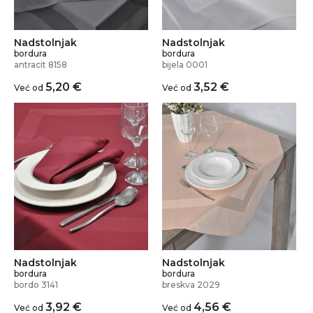
Nadstolnjak
Nadstolnjak
bordura
bordura
antracit 8158
bijela 0001
5,20
€
3,52
€
Već od
Već od
Nadstolnjak
Nadstolnjak
bordura
bordura
bordo 3141
breskva 2029
3,92
€
4,56
€
Već od
Već od