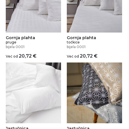
Gornja plahta
Gornja plahta
pruge
točkice
bijela 0001
bijela 0001
20,72
€
20,72
€
Već od
Već od
Jastučnica
Jastučnica