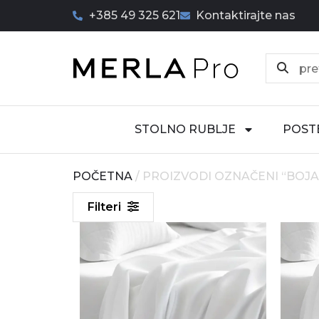
+385 49 325 621
Kontaktirajte nas
STOLNO RUBLJE
POST
POČETNA
/ PROIZVODI OZNAČENI “BOJA:
Filteri