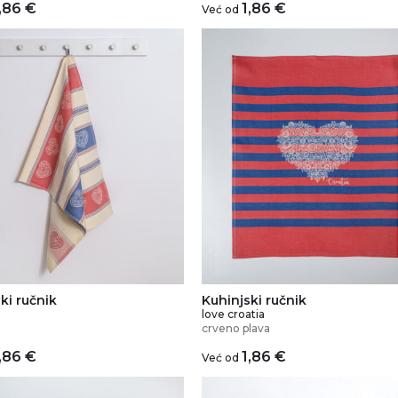
,86
€
1,86
€
Već od
ki ručnik
Kuhinjski ručnik
love croatia
crveno plava
,86
€
1,86
€
Već od