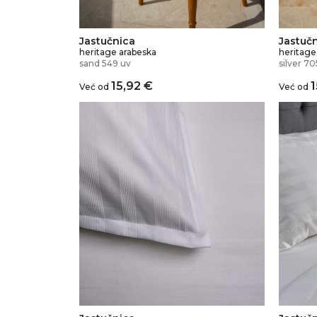
Jastuč
Jastučnica
heritage
heritage arabeska
silver 70
sand 549 uv
1
15,92
€
Već od
Već od