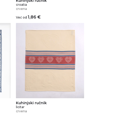
Kuhinjski ručnik
croatia
crvena
1,86
€
Već od
Kuhinjski ručnik
licitar
crvena