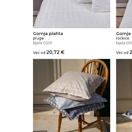
Gornja plahta
Gornja
pruge
točkice
bijela 0001
bijela 00
20,72
€
Već od
Već od