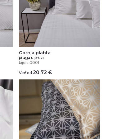
Gornja plahta
pruga u pruzi
bijela 0001
20,72
€
Već od