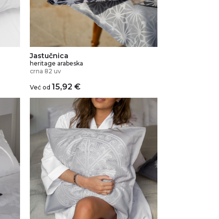
Jastučnica
heritage arabeska
crna 82 uv
15,92
€
Već od