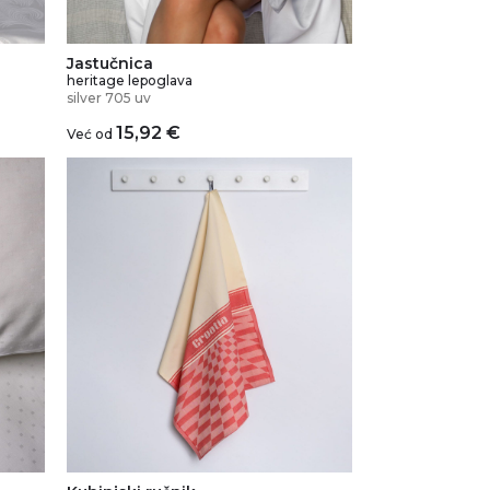
Jastučnica
heritage lepoglava
silver 705 uv
15,92
€
Već od