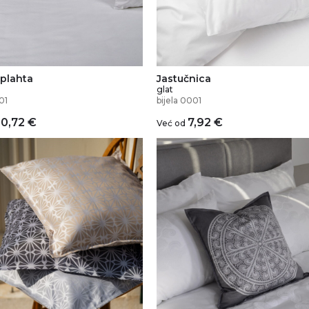
 plahta
Jastučnica
glat
01
bijela 0001
20,72
€
7,92
€
Već od