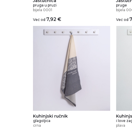
Jastučnica
Jastuč
pruga u pruzi
pruge
bijela 0001
bijela 00
7,92
€
Već od
Već od
Kuhinjski ručnik
Kuhinjs
glagoljica
i love za
crna
plava