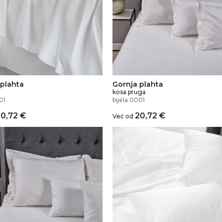
 plahta
Gornja plahta
kosa pruga
01
bijela 0001
20,72
€
20,72
€
Već od