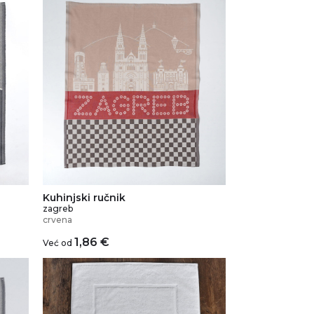
Kuhinjski ručnik
zagreb
crvena
1,86
€
Već od