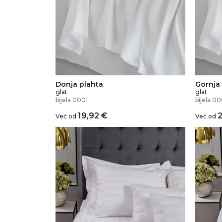
Donja plahta
Gornja
glat
glat
bijela 0001
bijela 00
19,92
€
Već od
Već od