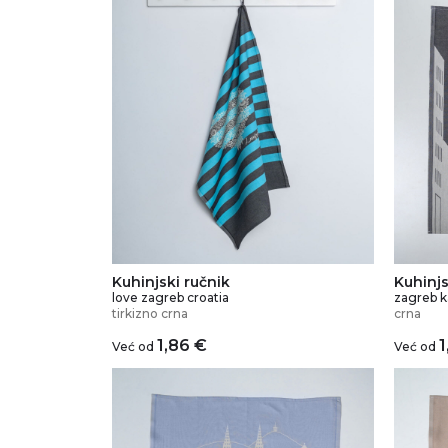
Kuhinjski ručnik
Kuhinjs
love zagreb croatia
zagreb k
tirkizno crna
crna
1,86
€
1
Već od
Već od