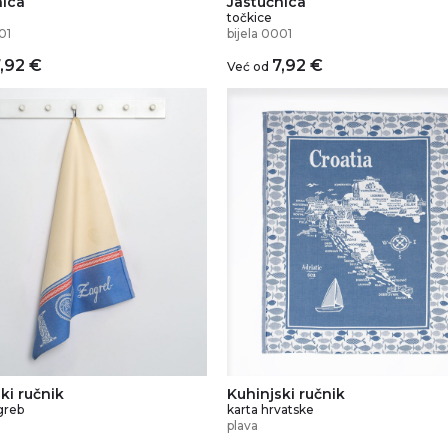
nica
Jastučnica
točkice
01
bijela 0001
7,92
€
7,92
€
Već od
ki ručnik
Kuhinjski ručnik
greb
karta hrvatske
plava