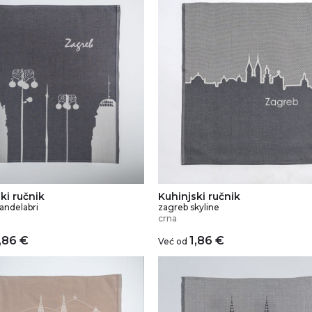
ki ručnik
Kuhinjski ručnik
andelabri
zagreb skyline
crna
,86
€
1,86
€
Već od