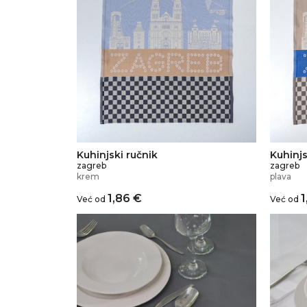
Kuhinjski ručnik
Kuhinjs
zagreb
zagreb
krem
plava
1,86
€
1
Već od
Već od