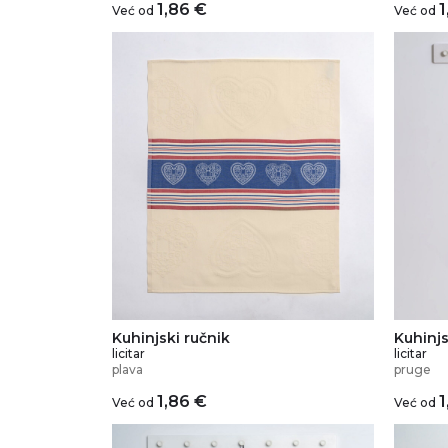
1,86
€
1
Već od
Već od
Kuhinjski ručnik
Kuhinjs
licitar
licitar
plava
pruge
1,86
€
1
Već od
Već od