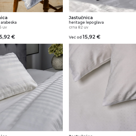
nica
Jastučnica
 arabeska
heritage lepoglava
5 uv
crna 82 uv
5,92
€
15,92
€
Već od