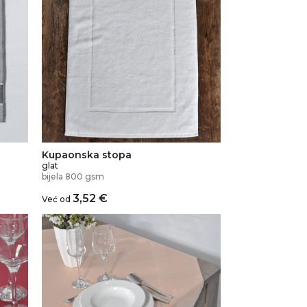
Kupaonska stopa
glat
bijela 800 gsm
3,52
€
Već od