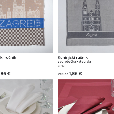
ki ručnik
Kuhinjski ručnik
zagrebačka katedrala
crna
,86
€
1,86
€
Već od