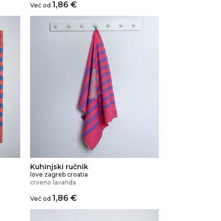
1,86
€
Već od
Kuhinjski ručnik
love zagreb croatia
crveno lavanda
1,86
€
Već od