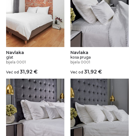
Navlaka
Navlaka
glat
kosa pruga
bijela 0001
bijela 0001
31,92
€
31,92
€
Već od
Već od