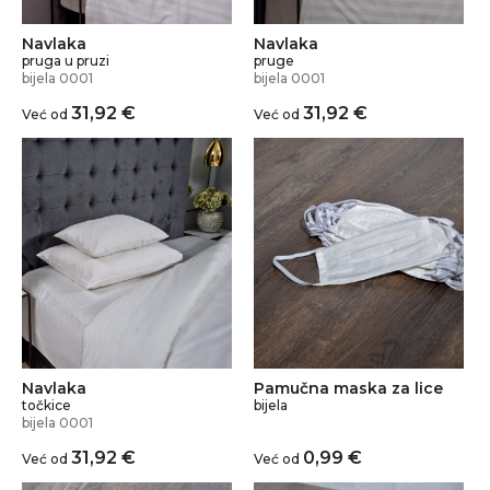
Navlaka
Navlaka
pruga u pruzi
pruge
bijela 0001
bijela 0001
31,92
€
31,92
€
Već od
Već od
Navlaka
Pamučna maska za lice
točkice
bijela
bijela 0001
31,92
€
0,99
€
Već od
Već od