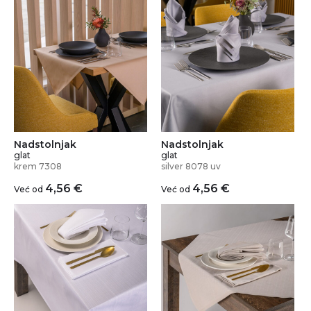
Nadstolnjak
Nadstolnjak
glat
glat
krem 7308
silver 8078 uv
4,56
€
4,56
€
Već od
Već od