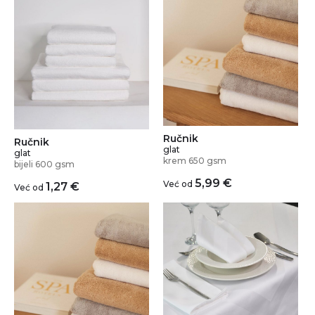
Ručnik
Ručnik
glat
glat
krem 650 gsm
bijeli 600 gsm
5,99
€
Već od
1,27
€
Već od