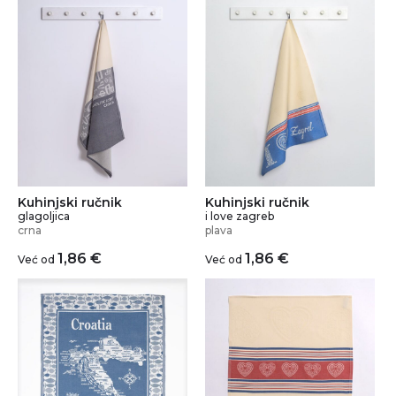
Kuhinjski ručnik
Kuhinjski ručnik
glagoljica
i love zagreb
crna
plava
1,86
€
1,86
€
Već od
Već od