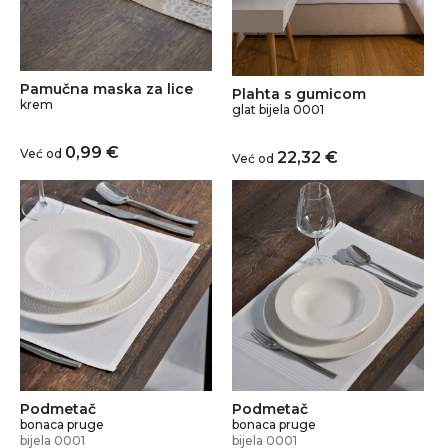
Pamučna maska za lice
Plahta s gumicom
krem
glat bijela 0001
0,99
€
Već od
22,32
€
Već od
Podmetač
Podmetač
bonaca pruge
bonaca pruge
bijela 0001
bijela 0001