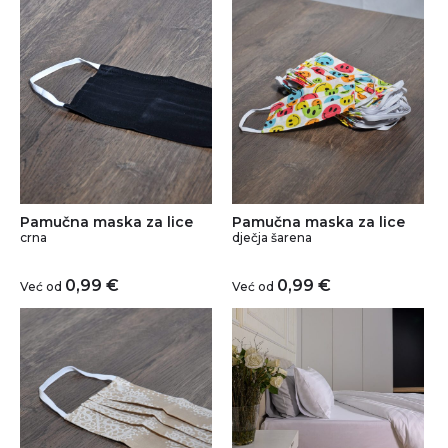
Pamučna maska za lice
Pamučna maska za lice
crna
dječja šarena
0,99
€
0,99
€
Već od
Već od