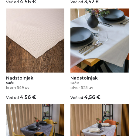
4,56
€
3,52
€
Već od
Već od
Nadstolnjak
Nadstolnjak
saće
saće
krem 549 uv
silver 525 uv
4,56
€
4,56
€
Već od
Već od