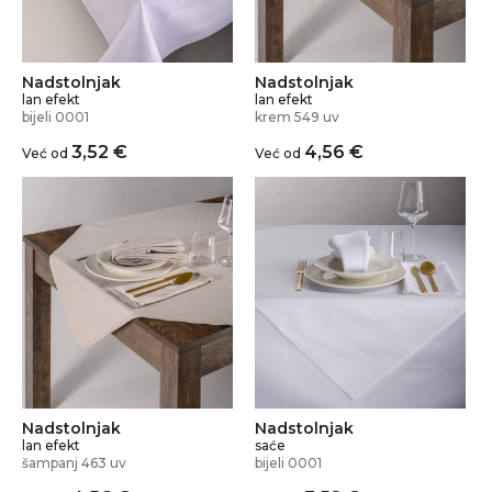
Nadstolnjak
Nadstolnjak
lan efekt
lan efekt
bijeli 0001
krem 549 uv
3,52
€
4,56
€
Već od
Već od
Nadstolnjak
Nadstolnjak
lan efekt
saće
šampanj 463 uv
bijeli 0001