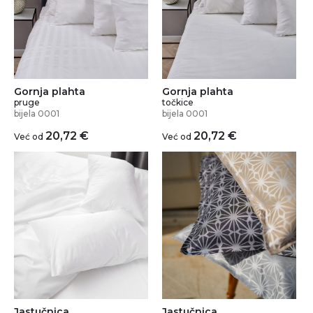
Gornja plahta
Gornja plahta
pruge
točkice
bijela 0001
bijela 0001
20,72
€
20,72
€
Već od
Već od
Jastučnica
Jastučnica