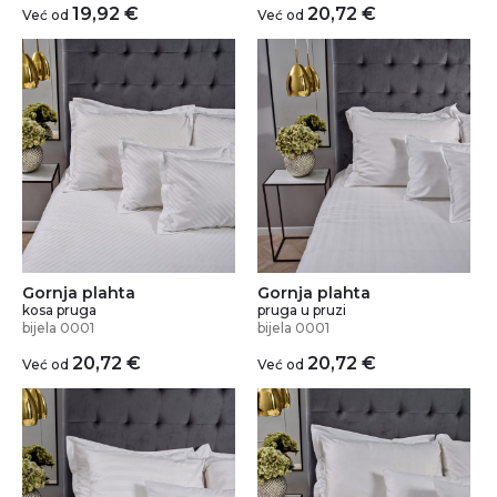
19,92
€
20,72
€
Već od
Već od
Gornja plahta
Gornja plahta
kosa pruga
pruga u pruzi
bijela 0001
bijela 0001
20,72
€
20,72
€
Već od
Već od