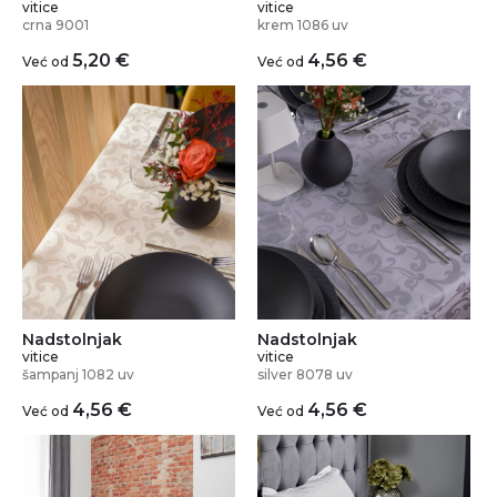
vitice
vitice
crna 9001
krem 1086 uv
5,20
€
4,56
€
Već od
Već od
Nadstolnjak
Nadstolnjak
vitice
vitice
šampanj 1082 uv
silver 8078 uv
4,56
€
4,56
€
Već od
Već od