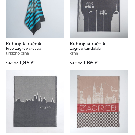
Kuhinjski ručnik
Kuhinjski ručnik
love zagreb croatia
zagreb kandelabri
tirkizno crna
crna
1,86
€
1,86
€
Već od
Već od