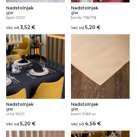
Nadstolnjak
Nadstolnjak
glat
glat
bijeli 0001
bordo 718/718
3,52
€
5,20
€
Već od
Već od
Nadstolnjak
Nadstolnjak
glat
glat
crna 9001
krem 1086 uv
5,20
€
4,56
€
Već od
Već od