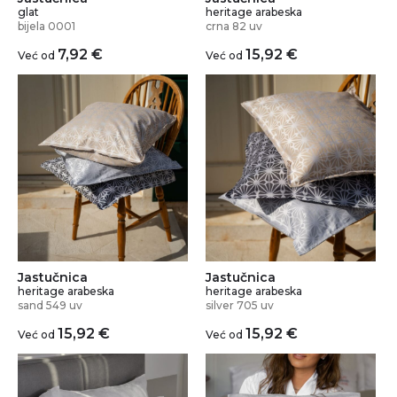
glat
heritage arabeska
bijela 0001
crna 82 uv
7,92
€
15,92
€
Već od
Već od
Jastučnica
Jastučnica
heritage arabeska
heritage arabeska
silver 705 uv
sand 549 uv
15,92
€
15,92
€
Već od
Već od