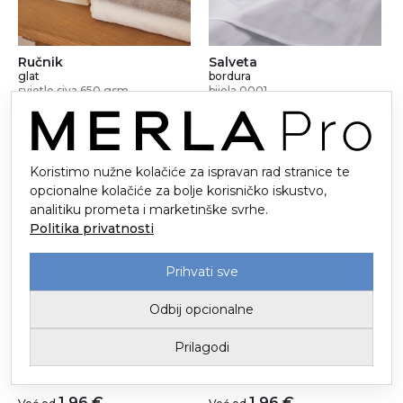
Ručnik
Salveta
glat
bordura
svjetlo siva 650 gsm
bijela 0001
5,99
€
1,24
€
Već od
Već od
Koristimo nužne kolačiće za ispravan rad stranice te
opcionalne kolačiće za bolje korisničko iskustvo,
analitiku prometa i marketinške svrhe.
Politika privatnosti
Prihvati sve
Odbij opcionalne
Salveta
Salveta
Prilagodi
bordura
bordura
bordo 718/718
crna 9001
1,96
€
1,96
€