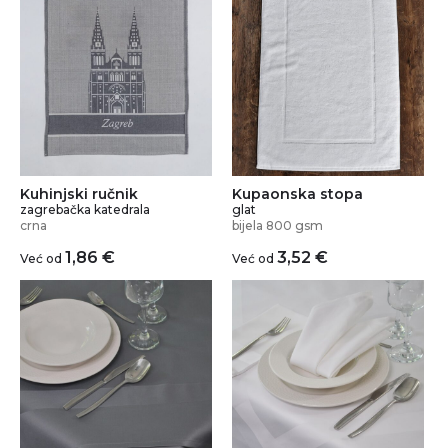
Kuhinjski ručnik
Kupaonska stopa
zagrebačka katedrala
glat
crna
bijela 800 gsm
1,86
€
3,52
€
Već od
Već od