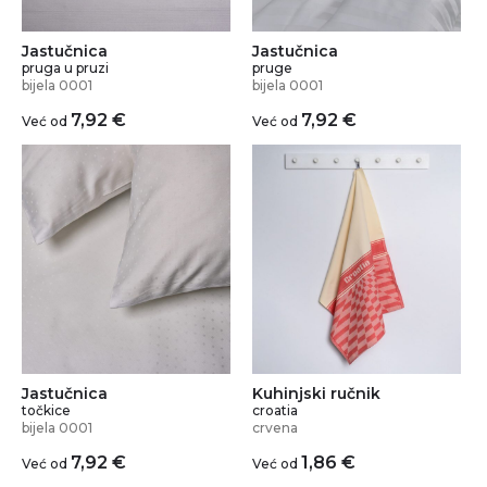
Jastučnica
Jastučnica
pruga u pruzi
pruge
bijela 0001
bijela 0001
7,92
€
7,92
€
Već od
Već od
Jastučnica
Kuhinjski ručnik
točkice
croatia
bijela 0001
crvena
7,92
€
1,86
€
Već od
Već od