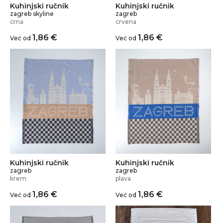
Kuhinjski ručnik
Kuhinjski ručnik
zagreb skyline
zagreb
crna
crvena
1,86
€
1,86
€
Već od
Već od
Kuhinjski ručnik
Kuhinjski ručnik
zagreb
zagreb
krem
plava
1,86
€
1,86
€
Već od
Već od