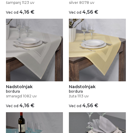
šampanj 1123 uv
silver 8078 uv
4,16
€
4,56
€
Već od
Već od
Nadstolnjak
Nadstolnjak
bordura
bordura
smaragd 1082 uv
žuta 1113 uv
4,16
€
4,56
€
Već od
Već od