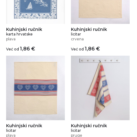
Kuhinjski ručnik
Kuhinjski ručnik
karta hrvatske
licitar
plava
crvena
1,86
€
1,86
€
Već od
Već od
Kuhinjski ručnik
Kuhinjski ručnik
licitar
licitar
plava
pruge