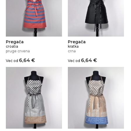
Pregača
Pregača
croatia
kratka
pruge crvena
crna
6,64
€
6,64
€
Već od
Već od