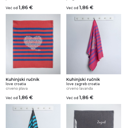
1,86
€
1,86
€
Već od
Već od
Kuhinjski ručnik
Kuhinjski ručnik
love croatia
love zagreb croatia
crveno plava
crveno lavanda
1,86
€
1,86
€
Već od
Već od