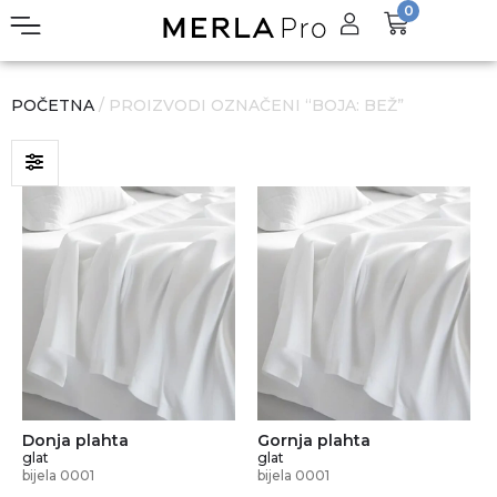
0
POČETNA
/ PROIZVODI OZNAČENI “BOJA: BEŽ”
Donja plahta
Gornja plahta
glat
glat
bijela 0001
bijela 0001