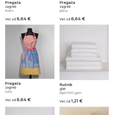
Pregača
Pregača
zagreb
zagreb
krem
plava
6,64
€
6,64
€
Već od
Već od
Pregača
Ručnik
zagreb
glat
žuta
bijeli 500 gsm
6,64
€
Već od
1,21
€
Već od