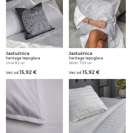
Jastučnica
Jastučnica
heritage lepoglava
heritage lepoglava
crna 82 uv
silver 705 uv
15,92
€
15,92
€
Već od
Već od