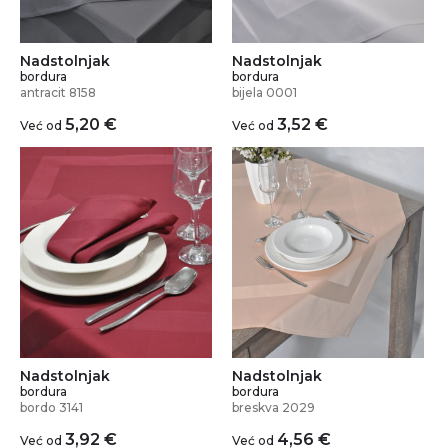
Nadstolnjak
Nadstolnjak
bordura
bordura
antracit 8158
bijela 0001
5,20
€
3,52
€
Već od
Već od
Nadstolnjak
Nadstolnjak
bordura
bordura
bordo 3141
breskva 2029
3,92
€
4,56
€
Već od
Već od