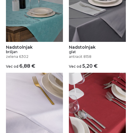
Nadstolnjak
Nadstolnjak
bršljan
glat
zelena 6302
antracit 8158
6,88
€
5,20
€
Već od
Već od