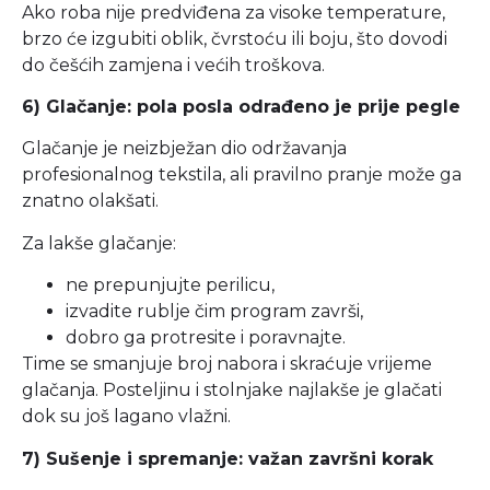
Ako roba nije predviđena za visoke temperature,
brzo će izgubiti oblik, čvrstoću ili boju, što dovodi
do češćih zamjena i većih troškova.
6) Glačanje: pola posla odrađeno je prije pegle
Glačanje je neizbježan dio održavanja
profesionalnog tekstila, ali pravilno pranje može ga
znatno olakšati.
Za lakše glačanje:
ne prepunjujte perilicu,
izvadite rublje čim program završi,
dobro ga protresite i poravnajte.
Time se smanjuje broj nabora i skraćuje vrijeme
glačanja. Posteljinu i stolnjake najlakše je glačati
dok su još lagano vlažni.
7) Sušenje i spremanje: važan završni korak