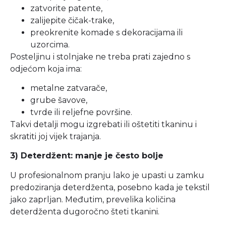
zatvorite patente,
zalijepite čičak-trake,
preokrenite komade s dekoracijama ili
uzorcima.
Posteljinu i stolnjake ne treba prati zajedno s
odjećom koja ima:
metalne zatvarače,
grube šavove,
tvrde ili reljefne površine.
Takvi detalji mogu izgrebati ili oštetiti tkaninu i
skratiti joj vijek trajanja.
3) Deterdžent: manje je često bolje
U profesionalnom pranju lako je upasti u zamku
predoziranja deterdženta, posebno kada je tekstil
jako zaprljan. Međutim, prevelika količina
deterdženta dugoročno šteti tkanini.