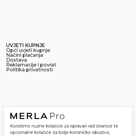
UVJETI KUPNJE
Opći uvjeti kupnje
Načini plaćanja
Dostava
Reklamacije i povrat
Politika privatnosti
POMOĆ
Koristimo nužne kolačiće za ispravan rad stranice te
Koji je trošak dostave?
opcionalne kolačiće za bolje korisničko iskustvo,
Koliko se čeka dostava?