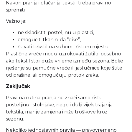
Nakon pranja i glačanja, tekstil treba pravilno
spremiti.
Važno je:
ne skladištiti posteljinu u plastici,
omogućiti tkanini da “diše”,
čuvati tekstil na suhom i čistom mjestu.
Plastične vreće mogu uzrokovati žutilo, posebno
ako tekstil stoji duže vrijeme između sezona. Bolje
rješenje su pamučne vreće ili jastučnice koje štite
od prašine, ali omogućuju protok zraka.
Zaključak
Pravilna rutina pranja ne znači samo čistu
posteljinu i stolnjake, nego i dulji vijek trajanja
tekstila, manje zamjena i niže troškove kroz
sezonu.
Nekoliko jednostavnih pravila — pravovremeno