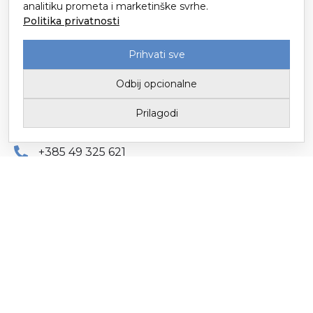
analitiku prometa i marketinške svrhe.
Česta pitanja
Politika privatnosti
Prihvati sve
Odbij opcionalne
Prilagodi
KONTAKTI
+385 49 325 621
merlapro@merla.hr
Dr. Stanka Pinjuha 16
49214 Veliko Trgovišće