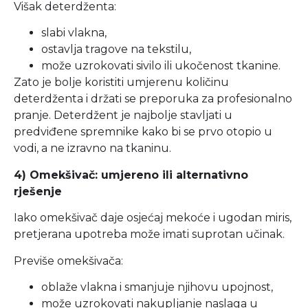
Višak deterdženta:
slabi vlakna,
ostavlja tragove na tekstilu,
može uzrokovati sivilo ili ukočenost tkanine.
Zato je bolje koristiti umjerenu količinu
deterdženta i držati se preporuka za profesionalno
pranje. Deterdžent je najbolje stavljati u
predviđene spremnike kako bi se prvo otopio u
vodi, a ne izravno na tkaninu.
4) Omekšivač: umjereno ili alternativno
rješenje
Iako omekšivač daje osjećaj mekoće i ugodan miris,
pretjerana upotreba može imati suprotan učinak.
Previše omekšivača:
oblaže vlakna i smanjuje njihovu upojnost,
može uzrokovati nakupljanje naslaga u