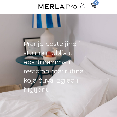
0
Pranje posteljine i
stolnog rublja u
apartmanima i
restoranima: rutina
koja čuva izgled i
higijenu