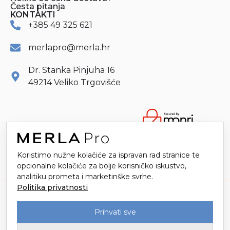
Česta pitanja
KONTAKTI
+385 49 325 621
merlapro@merla.hr
Dr. Stanka Pinjuha 16
49214 Veliko Trgovišće
Koristimo nužne kolačiće za ispravan rad stranice te
opcionalne kolačiće za bolje korisničko iskustvo,
analitiku prometa i marketinške svrhe.
Politika privatnosti
Tvornica tekstila Trgovišće d.o.o. za proizvodnju i trgovinu / Upisano u
Sudski registar kod Trgovačkog suda u Zagrebu
Prihvati sve
Temeljni kapital 3.147.149,78 € / Uprava: Mario Popić