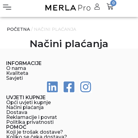
0
POČETNA
/ NAČINI PLAĆANJA
Načini plaćanja
INFORMACIJE
O nama
Kvaliteta
Savjeti
UVJETI KUPNJE
Opći uvjeti kupnje
Načini plaćanja
Dostava
Reklamacije i povrat
Politika privatnosti
POMOĆ
Koji je trošak dostave?
Koliko se čeka dostava?