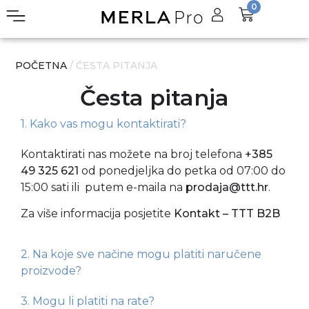
0
POČETNA
/ ČESTA PITANJA
Česta pitanja
1. Kako vas mogu kontaktirati?
Kontaktirati nas možete na broj telefona
+385
49 325 621
od ponedjeljka do petka od 07:00 do
15:00 sati ili putem e-maila na
prodaja@ttt.hr
.
Za više informacija posjetite
Kontakt – TTT B2B
2. Na koje sve načine mogu platiti naručene
proizvode?
3. Mogu li platiti na rate?